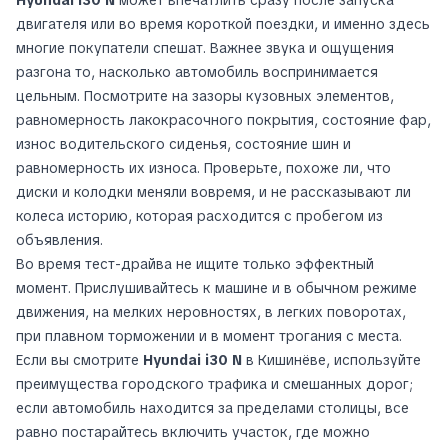
Hyundai i30 N
может впечатлить сразу после запуска
двигателя или во время короткой поездки, и именно здесь
многие покупатели спешат. Важнее звука и ощущения
разгона то, насколько автомобиль воспринимается
цельным. Посмотрите на зазоры кузовных элементов,
равномерность лакокрасочного покрытия, состояние фар,
износ водительского сиденья, состояние шин и
равномерность их износа. Проверьте, похоже ли, что
диски и колодки меняли вовремя, и не рассказывают ли
колеса историю, которая расходится с пробегом из
объявления.
Во время тест-драйва не ищите только эффектный
момент. Прислушивайтесь к машине и в обычном режиме
движения, на мелких неровностях, в легких поворотах,
при плавном торможении и в момент трогания с места.
Если вы смотрите
Hyundai i30 N
в Кишинёве, используйте
преимущества городского трафика и смешанных дорог;
если автомобиль находится за пределами столицы, все
равно постарайтесь включить участок, где можно