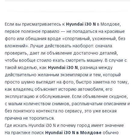
Если вы присматриваетесь к
Hyundai i30 N
в Молдове,
первое полезное правило — не попадаться на красивые
фото или обещания вроде «спортивный, ухоженный, без
вложений». Лучше действовать наоборот: сначала
проверить, дает ли объявление достаточно деталей,
чтобы вообще стоило ехать смотреть машину. В случае с
такой моделью, как
Hyundai i30 N
, разница между
действительно желанным экземпляром и тем, который
просто шумно выглядит на фото, быстро заметна по тому,
как владелец объясняет историю автомобиля, его
эксплуатацию и обслуживание. Если объявление скудное,
с малым количеством снимков, расплывчатым описанием и
без понятного контекста по сервису, это уже веская
причина не торопиться.
Где искать Hyundai i30 N и почему город имеет значение
На практике поиск
Hyundai i30 N в Молдове
обычно