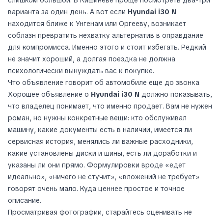
слишком большой. В Кишинёве проще посмотреть два-три
варианта за один день. А вот если
Hyundai i30 N
находится ближе к Унгенам или Оргееву, возникает
соблазн превратить нехватку альтернатив в оправдание
для компромисса. Именно этого и стоит избегать. Редкий
не значит хороший, а долгая поездка не должна
психологически вынуждать вас к покупке.
Что объявление говорит об автомобиле еще до звонка
Хорошее объявление о
Hyundai i30 N
должно показывать,
что владелец понимает, что именно продает. Вам не нужен
роман, но нужны конкретные вещи: кто обслуживал
машину, какие документы есть в наличии, имеется ли
сервисная история, менялись ли важные расходники,
какие установлены диски и шины, есть ли доработки и
указаны ли они прямо. Формулировки вроде «едет
идеально», «ничего не стучит», «вложений не требует»
говорят очень мало. Куда ценнее простое и точное
описание.
Просматривая фотографии, старайтесь оценивать не