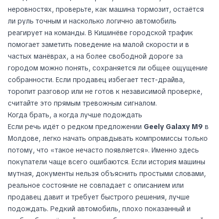
неровностях, проверьте, как машина тормозит, остаётся
ли руль точным и насколько логично автомобиль
реагирует на команды. В Кишинёве городской трафик
помогает заметить поведение на малой скорости и в
частых манёврах, а на более свободной дороге за
городом можно понять, сохраняется ли общее ощущение
собранности. Если продавец избегает тест-драйва,
торопит разговор или не готов к независимой проверке,
считайте это прямым тревожным сигналом.
Когда брать, а когда лучше подождать
Если речь идёт о редком предложении
Geely Galaxy M9
в
Молдове, легко начать оправдывать компромиссы только
потому, что «такое нечасто появляется». Именно здесь
покупатели чаще всего ошибаются. Если история машины
мутная, документы нельзя объяснить простыми словами,
реальное состояние не совпадает с описанием или
продавец давит и требует быстрого решения, лучше
подождать. Редкий автомобиль, плохо показанный и