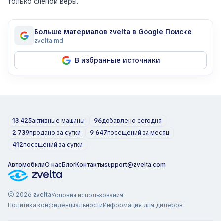
только слепой веры.
Больше материалов zvelta в Google Поиске
zvelta.md
В избранные источники
13 425
активные машины
96
добавлено сегодня
2 739
продано за сутки
9 647
посещений за месяц
412
посещений за сутки
Автомобили
О нас
Блог
Контакты
support@zvelta.com
© 2026 zvelta
Условия использования
Политика конфиденциальности
Информация для дилеров