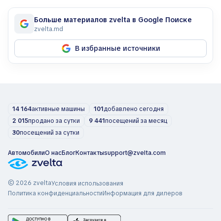
Больше материалов zvelta в Google Поиске
zvelta.md
В избранные источники
14 164
активные машины
101
добавлено сегодня
2 015
продано за сутки
9 441
посещений за месяц
30
посещений за сутки
Автомобили
О нас
Блог
Контакты
support@zvelta.com
© 2026 zvelta
Условия использования
Политика конфиденциальности
Информация для дилеров