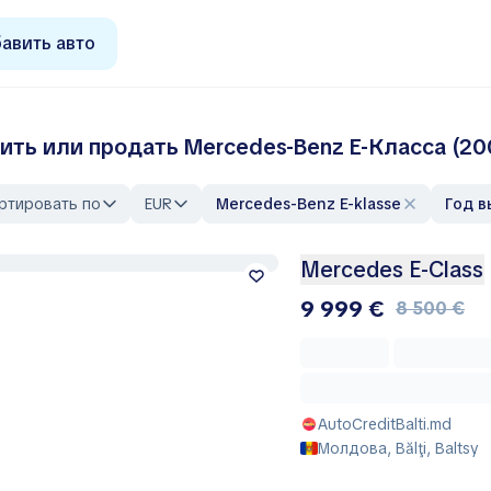
авить авто
ить или продать Mercedes-Benz E-Классa (2
ртировать по
EUR
Mercedes-Benz E-klasse
Год 
Mercedes E-Class
9 999 €
8 500 €
AutoCreditBalti.md
Молдова, Bălţi, Baltsy