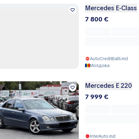
Mercedes E-Class
7 800 €
AutoCreditBalti.md
Молдова
Mercedes E 220
7 999 €
InterAuto.md