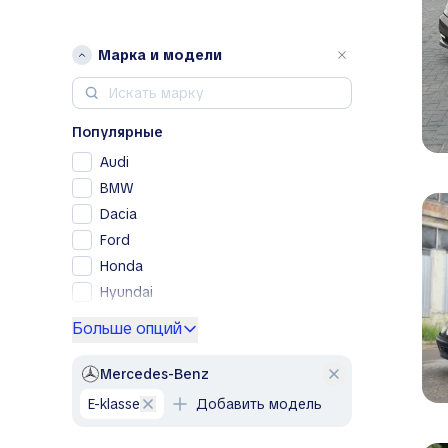
Марка и модели
Популярные
Audi
BMW
Dacia
Ford
Honda
Hyundai
Kia
Больше опций
Lexus
Mercedes-Benz
Mercedes-Benz
Nissan
E-klasse
Добавить модель
Opel