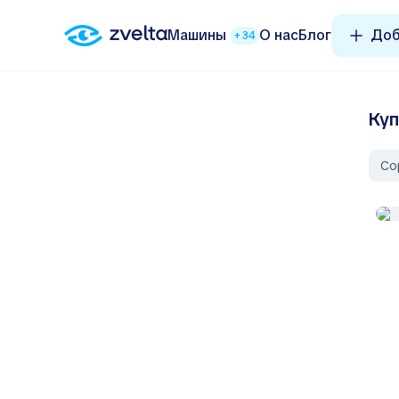
Машины
О нас
Блог
Доб
+34
Куп
Со