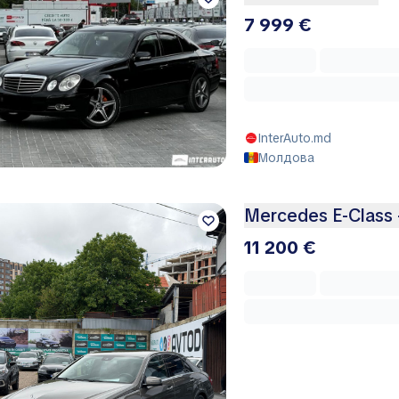
7 999 €
InterAuto.md
Молдова
Mercedes E-Class –
11 200 €