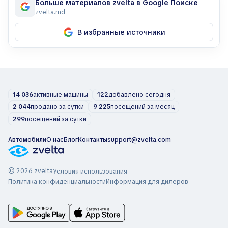
Больше материалов zvelta в Google Поиске
zvelta.md
В избранные источники
14 036
активные машины
122
добавлено сегодня
2 044
продано за сутки
9 225
посещений за месяц
299
посещений за сутки
Автомобили
О нас
Блог
Контакты
support@zvelta.com
© 2026 zvelta
Условия использования
Политика конфиденциальности
Информация для дилеров