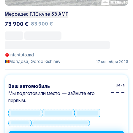
Мерседес ГЛЕ купе 53 АМГ
73 900 €
83 900 €
InterAuto.md
Молдова, Gorod Kishinëv
17 сентября 2025
Цена
Ваш автомобиль
– – –
Мы подготовили место — займите его
первым.