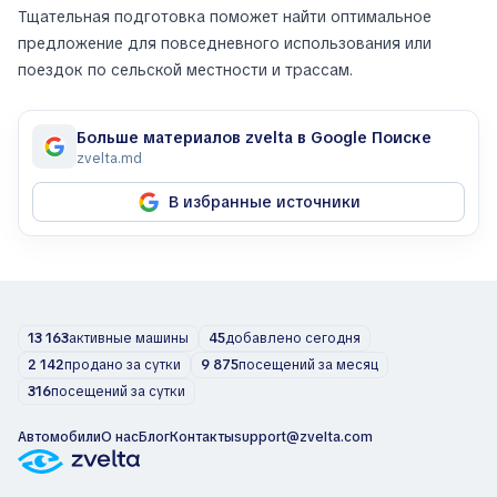
Тщательная подготовка поможет найти оптимальное
предложение для повседневного использования или
поездок по сельской местности и трассам.
Больше материалов zvelta в Google Поиске
zvelta.md
В избранные источники
13 163
активные машины
45
добавлено сегодня
2 142
продано за сутки
9 875
посещений за месяц
316
посещений за сутки
Автомобили
О нас
Блог
Контакты
support@zvelta.com