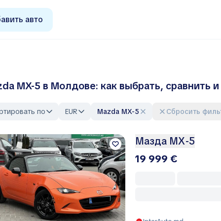
авить авто
da MX-5 в Молдове: как выбрать, сравнить и
ртировать по
EUR
Mazda MX-5
Сбросить фил
Мазда МХ-5
19 999 €