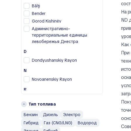
BAIC
сост
Bălţi
Bentley
На р
Bender
Bestune
ND д
Gorod Kishinëv
Buick
прив
Административно-
BYD
территориальные единицы
уров
левобережья Днестра
C
Как 
Cadillac
D
При 
Changan
Dondyushanskiy Rayon
техн
Chery
исто
N
Chevrolet
осна
Novoanenskiy Rayon
Chrysler
усло
Citroen
R
затр
Cupra
Rezinskiy Rayon
Поку
Тип топлива
D
S
точн
Бензин
Дизель
Электро
Daewoo
Soroca
осно
Гибрид
Газ (CNG/LNG)
Водород
Denza
Сове
Г
Dodge
Этанол
Гибкий