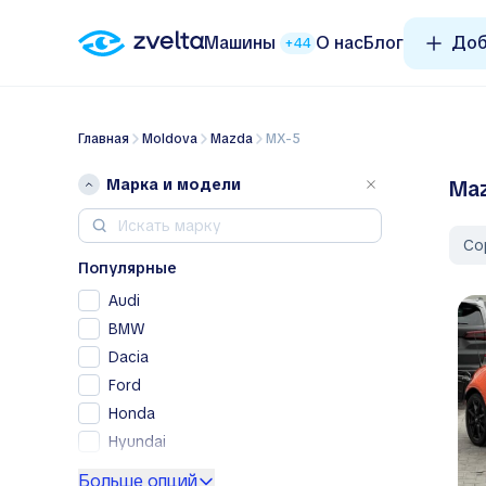
Машины
О нас
Блог
Доб
+44
Главная
Moldova
Mazda
MX-5
Марка и модели
Maz
Со
Популярные
Audi
BMW
Dacia
Ford
Honda
Hyundai
Kia
Больше опций