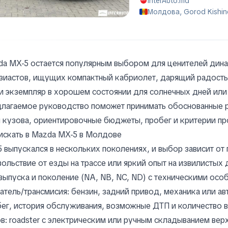
InterAuto.md
Молдова, Gorod Kishin
a MX-5 остается популярным выбором для ценителей дин
зиастов, ищущих компактный кабриолет, дарящий радость з
и экземпляр в хорошем состоянии для солнечных дней или
лагаемое руководство поможет принимать обоснованные р
 кузова, ориентировочные бюджеты, пробег и критерии пр
искать в Mazda MX-5 в Молдове
 выпускался в нескольких поколениях, и выбор зависит от 
ольствие от езды на трассе или яркий опыт на извилистых
выпуска и поколение (NA, NB, NC, ND) с техническими ос
атель/трансмисия: бензин, задний привод, механика или ав
ег, история обслуживания, возможные ДТП и количество 
в: roadster с электрическим или ручным складыванием верх