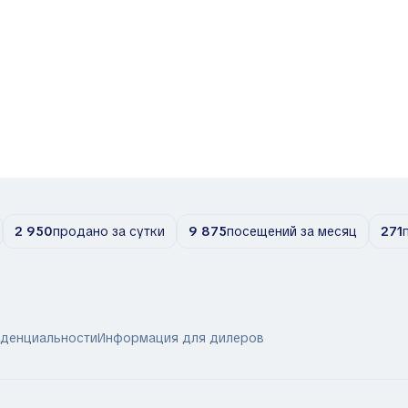
2 950
продано за сутки
9 875
посещений за месяц
271
иденциальности
Информация для дилеров