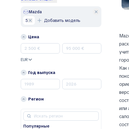
Lexus
Mercedes-Benz
Mazda
Nissan
5
Добавить модель
Opel
Peugeot
Mazd
Цена
Porsche
расх
Renault
учит
Skoda
EUR
горо
Toyota
Как
Volkswagen
Год выпуска
поко
Volvo
орие
A
верс
Acura
Регион
сост
Alfa Romeo
или 
Aston Martin
сало
Avatr
сост
Популярные