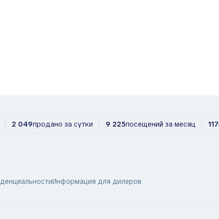
2 049
продано за сутки
9 225
посещений за месяц
117
иденциальности
Информация для дилеров