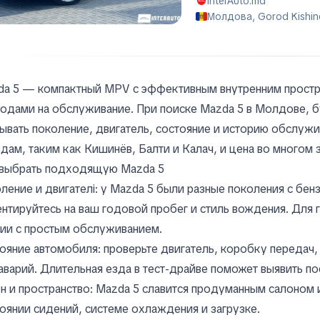
InterAuto.md
Молдова, Gorod Kishin
a 5 — компактный MPV с эффективным внутренним простр
одами на обслуживание. При поиске Mazda 5 в Молдове, б
ывать поколение, двигатель, состояние и историю обслуж
дам, таким как Кишинёв, Балти и Калач, и цена во многом з
 выбрать подходящую Mazda 5
ление и двигателі: у Mazda 5 были разные поколения с бе
нтируйтесь на ваш годовой пробег и стиль вождения. Дл
ии с простым обслуживанием.
ояние автомобиля: проверьте двигатель, коробку передач,
аварий. Длительная езда в тест-драйве поможет выявить п
н и пространство: Mazda 5 славится продуманным салоном
оянии сидений, системе охлаждения и загрузке.