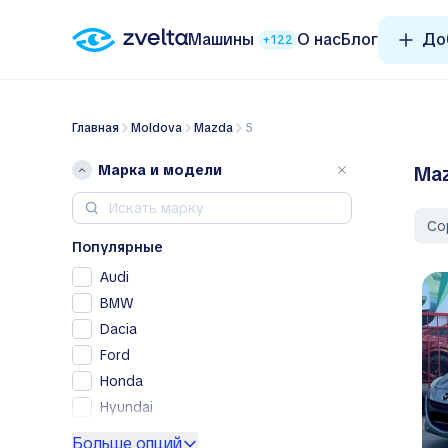
Машины
О нас
Блог
До
+122
Главная
Moldova
Mazda
5
Марка и модели
Maz
Со
Популярные
Audi
BMW
Dacia
Ford
Honda
Hyundai
Kia
Больше опций