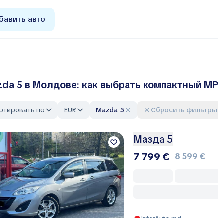
бавить авто
da 5 в Молдове: как выбрать компактный MP
ртировать по
EUR
Mazda 5
Сбросить фильтры
Мазда 5
7 799 €
8 599 €