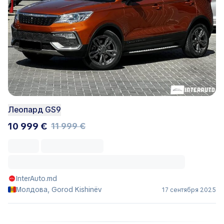
Леопард GS9
10 999 €
11 999 €
InterAuto.md
Молдова, Gorod Kishinëv
17 сентября 2025