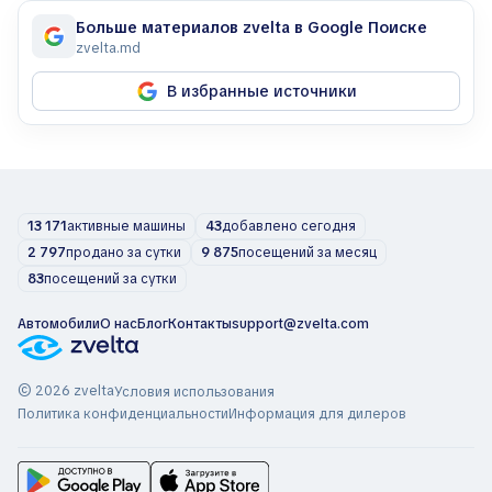
Больше материалов zvelta в Google Поиске
zvelta.md
В избранные источники
13 171
активные машины
43
добавлено сегодня
2 797
продано за сутки
9 875
посещений за месяц
83
посещений за сутки
Автомобили
О нас
Блог
Контакты
support@zvelta.com
© 2026 zvelta
Условия использования
Политика конфиденциальности
Информация для дилеров