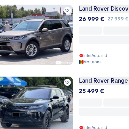
Land Rover Discov
26 999 €
27 999 €
InterAuto.md
Молдова
Land Rover Range
25 499 €
InterAuto.md