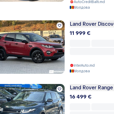
AutoCreditBalti.md
Молдова
Land Rover Discov
11 999 €
InterAuto.md
Молдова
Land Rover Range
16 499 €