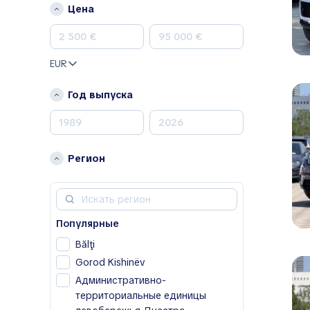
Цена
Renault
Skoda
Toyota
EUR
Volkswagen
Volvo
Год выпуска
A
Acura
Alfa Romeo
Регион
Aston Martin
Avatr
B
Популярные
BAIC
Bălţi
Bentley
Gorod Kishinëv
Bestune
Административно-
Buick
территориальные единицы
BYD