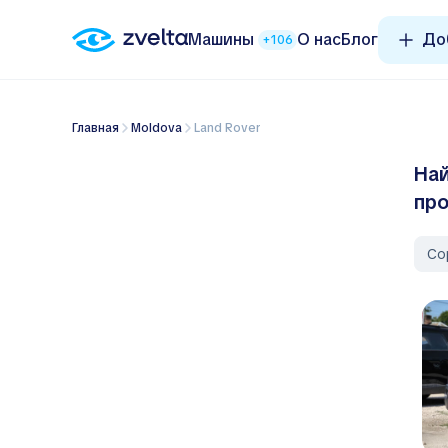
Машины
О нас
Блог
До
+106
Главная
Moldova
Land Rover
Най
пр
Со