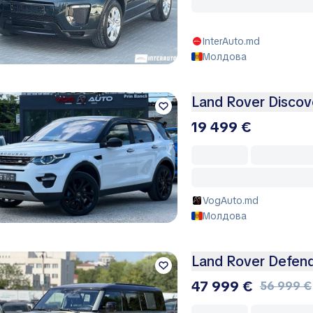
InterAuto.md
Молдова
Land Rover Discov
19 499 €
VogAuto.md
Молдова
Land Rover Defen
47 999 €
56 999 €