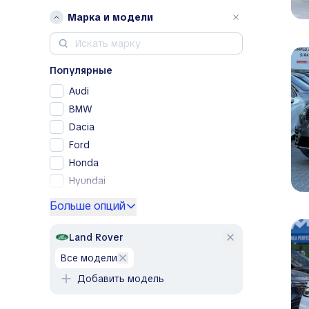
Марка и модели
Популярные
Audi
BMW
Dacia
Ford
Honda
Hyundai
Kia
Больше опций
Lexus
Mercedes-Benz
Land Rover
Nissan
все модели
Opel
Добавить модель
Peugeot
Porsche