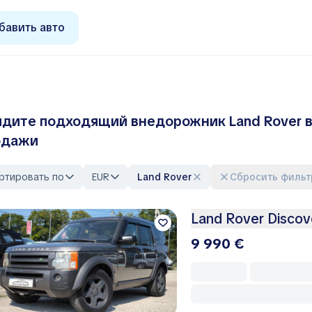
бавить авто
дите подходящий внедорожник Land Rover в
одажи
ртировать по
EUR
Land Rover
Сбросить филь
Land Rover Discov
9 990 €