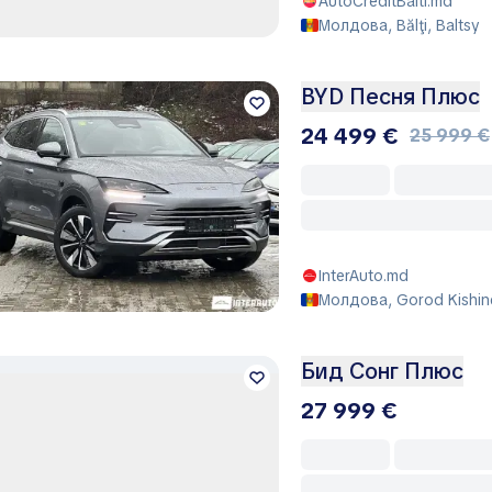
AutoCreditBalti.md
Молдова, Bălţi, Baltsy
BYD Песня Плюс
24 499 €
25 999 €
InterAuto.md
Молдова, Gorod Kishin
Бид Сонг Плюс
27 999 €