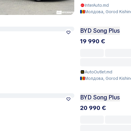
InterAuto.md
Молдова, Gorod Kishin
BYD Song Plus
19 990 €
AutoOutlet.md
Молдова, Gorod Kishin
BYD Song Plus
20 990 €