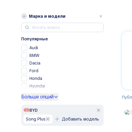
Марка и модели
Популярные
Audi
BMW
Dacia
Ford
Honda
Hyundai
Kia
Больше опций
Публ
Lexus
Mercedes-Benz
BYD
Nissan
Song Plus
Добавить модель
Peugeot