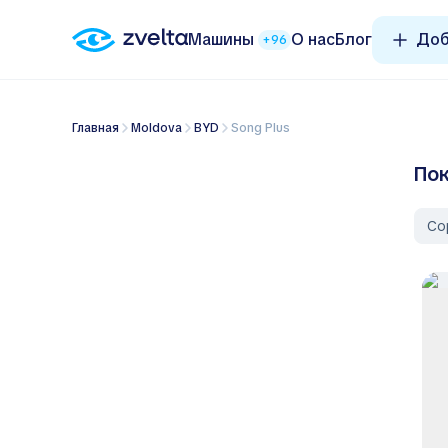
Машины
О нас
Блог
Доб
+96
Главная
Moldova
BYD
Song Plus
Пок
Со