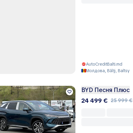
AutoCreditBalti.md
Молдова, Bălţi, Baltsy
BYD Песня Плюс
24 499 €
25 999 €