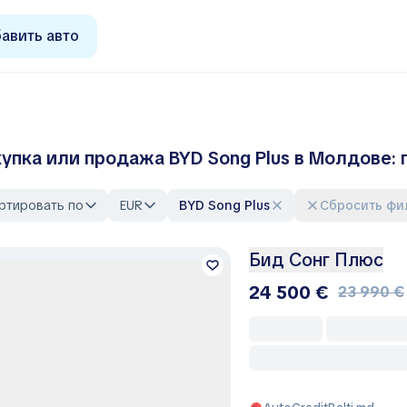
авить авто
упка или продажа BYD Song Plus в Молдове:
ртировать по
EUR
BYD Song Plus
Сбросить ф
Бид Сонг Плюс
24 500 €
23 990 €