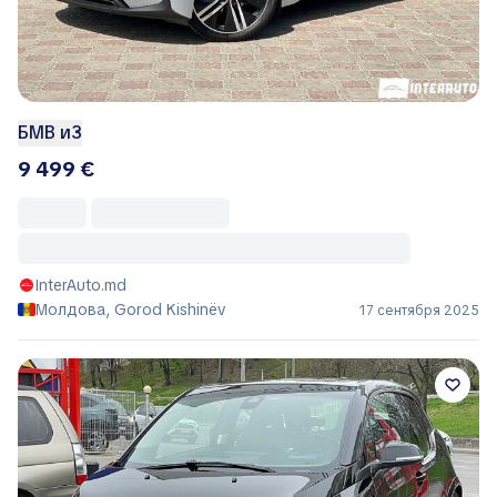
БМВ и3
9 499 €
InterAuto.md
Молдова, Gorod Kishinëv
17 сентября 2025