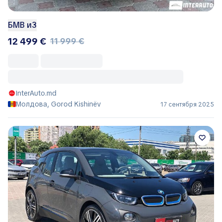
БМВ и3
12 499 €
11 999 €
InterAuto.md
Молдова, Gorod Kishinëv
17 сентября 2025