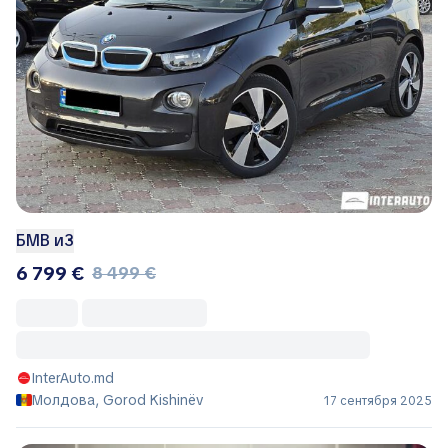
БМВ и3
6 799 €
8 499 €
InterAuto.md
Молдова, Gorod Kishinëv
17 сентября 2025