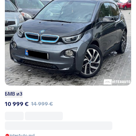
БМВ и3
10 999 €
14 999 €
InterAuto.md