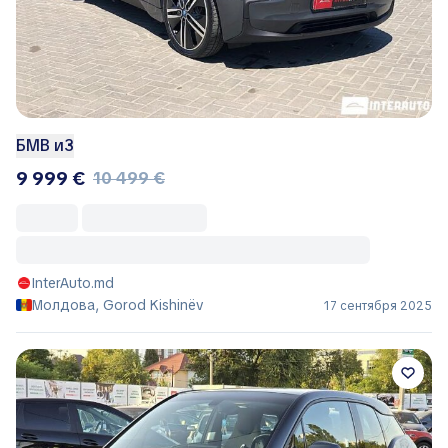
БМВ и3
9 999 €
10 499 €
InterAuto.md
Молдова, Gorod Kishinëv
17 сентября 2025