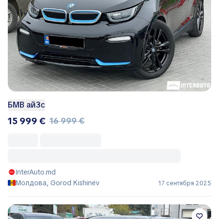
БМВ ай3с
15 999 €
16 999 €
InterAuto.md
Молдова, Gorod Kishinëv
17 сентября 2025