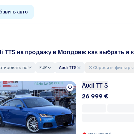
бавить авто
i TTS на продажу в Молдове: как выбрать и 
ртировать по
EUR
Audi TTS
Сбросить фильтры
Audi TT S
26 999 €