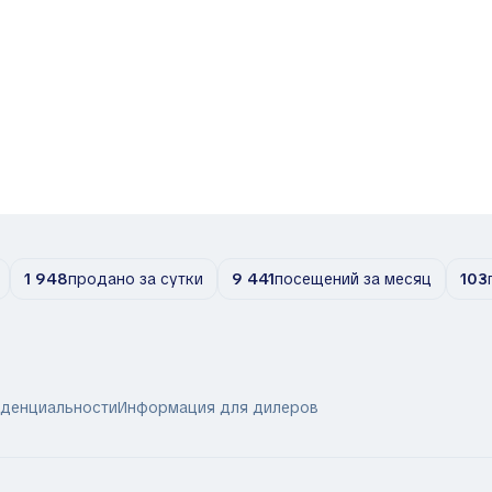
1 948
продано за сутки
9 441
посещений за месяц
103
иденциальности
Информация для дилеров