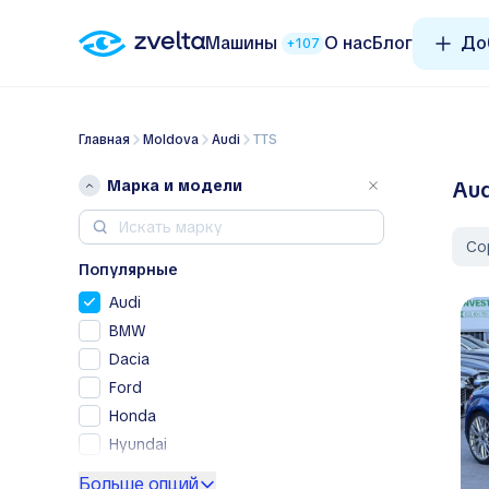
Машины
О нас
Блог
До
+107
Главная
Moldova
Audi
TTS
Марка и модели
Aud
Со
Популярные
Audi
BMW
Dacia
Ford
Honda
Hyundai
Kia
Больше опций