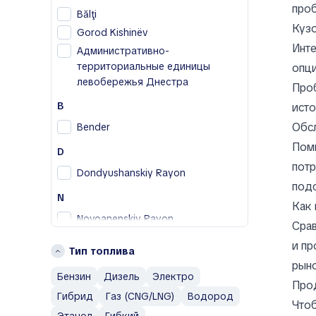
B
проб
Bălţi
BAIC
Кузо
Gorod Kishinëv
Bentley
Инте
Административно-
Bestune
территориальные единицы
опци
Buick
левобережья Днестра
Проб
BYD
B
исто
C
Обсл
Bender
Cadillac
Поми
D
Changan
потр
Dondyushanskiy Rayon
Chery
под
Chevrolet
N
Как 
Chrysler
Novoanenskiy Rayon
Срав
Citroen
R
и пр
Тип топлива
Cupra
Rezinskiy Rayon
рыно
D
Бензин
Дизель
Электро
Про
Г
Гибрид
Газ (CNG/LNG)
Водород
Daewoo
Чтоб
Гагаузия
Denza
Этанол
Гибкий