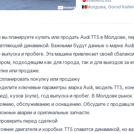
InterAuto.md
Молдова, Gorod Kishin
 вы планируете купить или продать Audi TTS в Молдове, п
атляющей динамикой. Важными будут данные о марке Audi,
 выпуска и пробеге. Эта машина привлекает своей сбалан
ром, подходящим как для города, так и для выездов за е
пке или продаже.
спланировать покупку или продажу
делите ключевые параметры: марка Audi, модель TTS, конк
ид), кузов (купе), год выпуска и пробег. В Молдове рынок
оянию, обслуживанию и оснащению. Обсудите с продавцом
ожные аварии и оригинальные запчасти.
проверить перед сделкой
ояние двигателя и коробки: TTS славится динамикой, но в