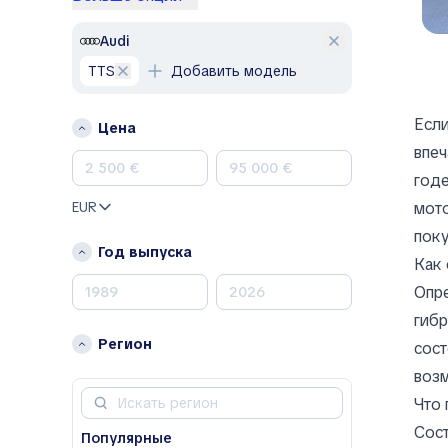
Lexus
Mercedes-Benz
Audi
Nissan
TTS
Добавить модель
Opel
Peugeot
Если
Цена
Porsche
впеч
Renault
годе
Skoda
EUR
мото
Toyota
поку
Volkswagen
Год выпуска
Как 
Volvo
Опре
A
гибр
Acura
Регион
сост
Alfa Romeo
возм
Aston Martin
Что 
Avatr
Сост
Популярные