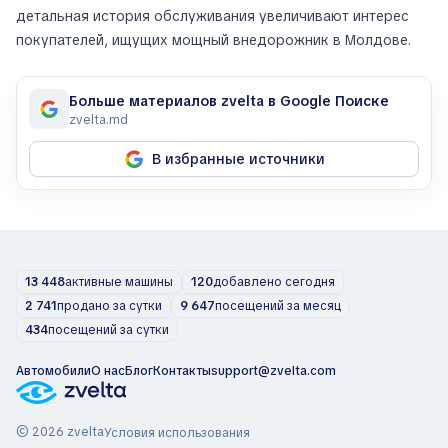
детальная история обслуживания увеличивают интерес
покупателей, ищущих мощный внедорожник в Молдове.
Больше материалов zvelta в Google Поиске
zvelta.md
В избранные источники
13 448
активные машины
120
добавлено сегодня
2 741
продано за сутки
9 647
посещений за месяц
434
посещений за сутки
Автомобили
О нас
Блог
Контакты
support@zvelta.com
© 2026 zvelta
Условия использования