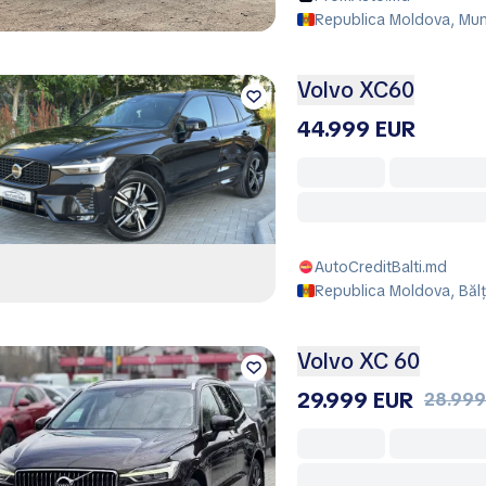
Republica Moldova, Muni
Volvo XC60
44.999 EUR
AutoCreditBalti.md
Republica Moldova, Bălţi
Volvo XC 60
29.999 EUR
28.999