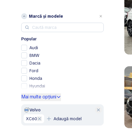
Marcă și modele
Popular
Audi
BMW
Dacia
Ford
Honda
Hyundai
Kia
Mai multe opțiuni
Lexus
Mercedes-Benz
Volvo
Nissan
XC60
Adaugă model
Opel