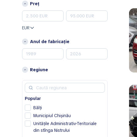
Peugeot
Preț
Porsche
Renault
Skoda
EUR
Toyota
Volkswagen
Anul de fabricație
Volvo
A
Acura
Regiune
Alfa Romeo
Aston Martin
Avatr
Popular
B
Bălţi
BAIC
Municipiul Chișinău
Bentley
Unitățile Administrativ-Teritoriale
Bestune
din stînga Nistrului
Buick