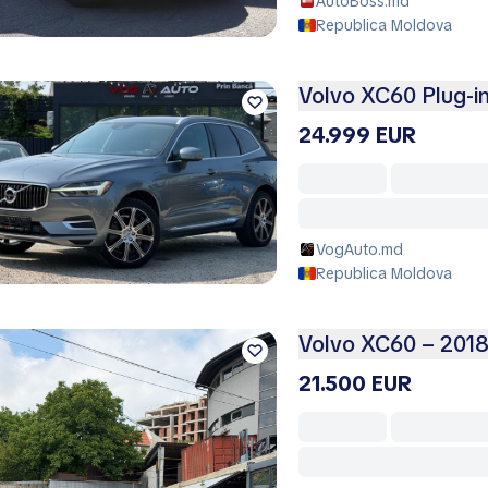
AutoBoss.md
Republica Moldova
Volvo XC60 Plug-i
24.999 EUR
VogAuto.md
Republica Moldova
Volvo XC60 – 2018,
21.500 EUR