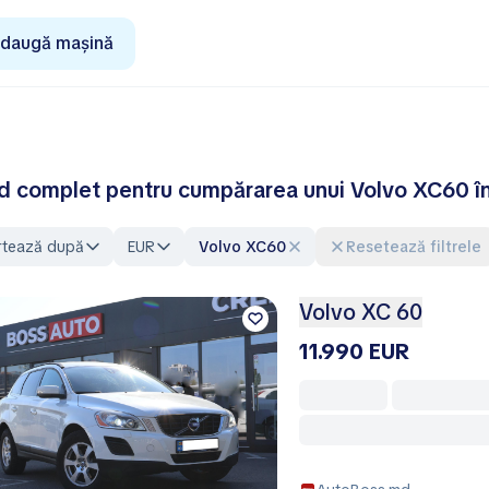
daugă mașină
d complet pentru cumpărarea unui Volvo XC60 î
rtează după
EUR
Volvo XC60
Resetează filtrele
Volvo XC 60
11.990 EUR