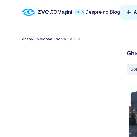
Mașini
Despre noi
Blog
A
+106
Acasă
Moldova
Volvo
XC60
Ghi
So