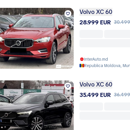
Volvo XC 60
28.999 EUR
30.499
InterAuto.md
Republica Moldova, Muni
Volvo XC 60
35.499 EUR
36.499