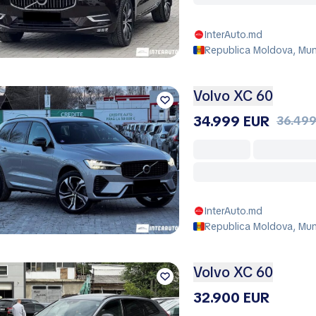
InterAuto.md
Republica Moldova, Muni
Volvo XC 60
34.999 EUR
36.499
InterAuto.md
Republica Moldova, Muni
Volvo XC 60
32.900 EUR