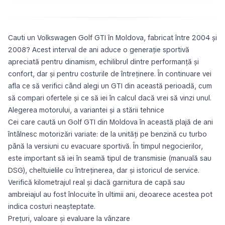
Cauti un Volkswagen Golf GTI în Moldova, fabricat între 2004 și
2008? Acest interval de ani aduce o generație sportivă
apreciată pentru dinamism, echilibrul dintre performanță și
confort, dar și pentru costurile de întreținere. În continuare vei
afla ce să verifici când alegi un GTI din această perioadă, cum
să compari ofertele și ce să iei în calcul dacă vrei să vinzi unul.
Alegerea motorului, a variantei și a stării tehnice
Cei care caută un Golf GTI din Moldova în această plajă de ani
întâlnesc motorizări variate: de la unități pe benzină cu turbo
până la versiuni cu evacuare sportivă. În timpul negocierilor,
este important să iei în seamă tipul de transmisie (manuală sau
DSG), cheltuielile cu întreținerea, dar și istoricul de service.
Verifică kilometrajul real și dacă garnitura de capă sau
ambreiajul au fost înlocuite în ultimii ani, deoarece acestea pot
indica costuri neașteptate.
Prețuri, valoare și evaluare la vânzare