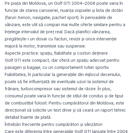
Pe piața din Moldova, un Golf GTI 2004–2008 poate varia în
funcție de starea caroseriei, nuanța vopselei și lista de dotări
(faruri Xenon, navigatie, pachet sport). În perioadele de
vânzare, este util să compari mai multe oferte similare pentru a
înțelege intervalul de preț real. Dacă planifici vânzarea,
pregătește-i un dosar cu facturi, revizii și orice intervenție
majoră la motor, transmisie sau suspensie.
Aspecte practice: spațiu, fiabilitate și costuri deținere
Golf GTI este compact, dar oferă un spațiu adecvat pentru
pasageri și bagaje, cu un comportament rutier sportiv.
Fiabilitatea, în particular la generațiile din mijlocul deceniului,
poate să fie influențată de eventuale uzuri la sistemul de
frânare, turbocompresor sau sistemul de răcire. În plus,
consumul poate varia în funcție de stilul de condus și de tipul
de combustibil folosit. Pentru cumpărătorul din Moldova, este
direcționat să solicite un test drive și să ceară un raport tehnic
detaliat înainte de plată.
Întrebări frecvente pentru cumpărători și vânzători
Care este diferența între generațiile Golf GTI lansate între 2004