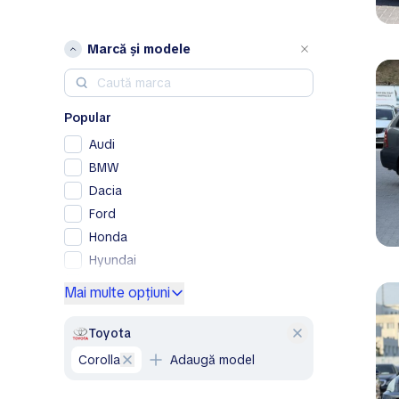
Marcă și modele
Popular
Audi
BMW
Dacia
Ford
Honda
Hyundai
Kia
Mai multe opțiuni
Lexus
Mercedes-Benz
Toyota
Nissan
Corolla
Adaugă model
Opel