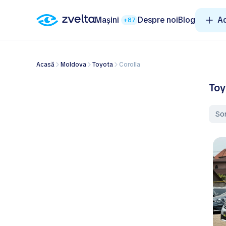
Mașini
Despre noi
Blog
A
+87
Acasă
Moldova
Toyota
Corolla
Toy
So