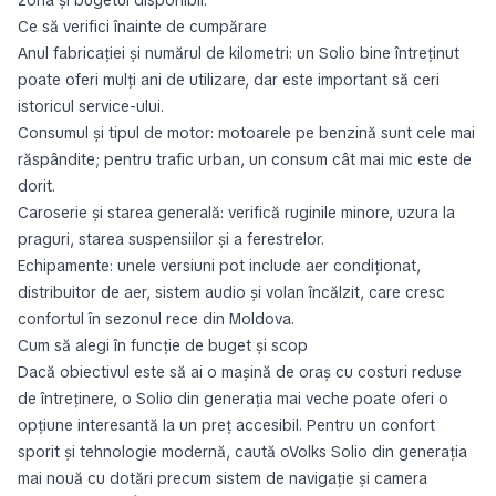
Ce să verifici înainte de cumpărare
Anul fabricației și numărul de kilometri: un Solio bine întreținut
poate oferi mulți ani de utilizare, dar este important să ceri
istoricul service-ului.
Consumul și tipul de motor: motoarele pe benzină sunt cele mai
răspândite; pentru trafic urban, un consum cât mai mic este de
dorit.
Caroserie și starea generală: verifică ruginile minore, uzura la
praguri, starea suspensiilor și a ferestrelor.
Echipamente: unele versiuni pot include aer condiționat,
distribuitor de aer, sistem audio și volan încălzit, care cresc
confortul în sezonul rece din Moldova.
Cum să alegi în funcție de buget și scop
Dacă obiectivul este să ai o mașină de oraș cu costuri reduse
de întreținere, o Solio din generația mai veche poate oferi o
opțiune interesantă la un preț accesibil. Pentru un confort
sporit și tehnologie modernă, caută oVolks Solio din generația
mai nouă cu dotări precum sistem de navigație și camera