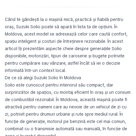
Când te gândești la o mașină mică, practică și fiabilă pentru
oraș, Suzuki Solio poate să apară în lista ta de opțiuni. În
Moldova, acest model se adresează celor care caută confort,
spațiu inteligent și costuri de întreținere rezonabile. În acest
articol îți prezentăm aspecte cheie despre generațiile Solio
disponibile, motorizări, tipuri de caroserie și bugete potrivite
pentru cumpărare sau vânzare, astfel încât să iei o decizie
informată într-un context local.
De ce să alegi Suzuki Solio în Moldova
Solio este cunoscut pentru interiorul său compact, dar
surprinzător de spațios, cu montaj eficient în oraș și un consum
de combustibil rezonabil. În Moldova, această mașină poate fi
atractivă pentru oameni care au nevoie de un vehicul de zi cu
zi, potrivit pentru drumuri urbane și rute spre mediul rural. În
funcție de generație, motorul pe benzină este cel mai comun,
combinat cu o transmisie automată sau manuală, în funcție de
zona și bugetul disponibil.