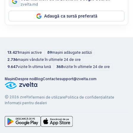
zvelta.md
Adaugă ca sursă preferată
13.421
mașini active
89
mașini adăugate astăzi
2.736
mașini vândute în ultimele 24 de ore
9.647
vizite în ultima lună
368
vizite în ultimele 24 de ore
Mașini
Despre noi
Blog
Contacte
support@zvelta.com
© 2026 zvelta
Termeni de utilizare
Politica de confidențialitate
Informații pentru dealeri