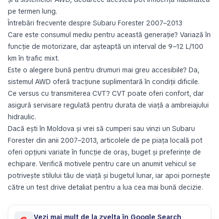
pe termen lung.
Întrebări frecvente despre Subaru Forester 2007–2013
Care este consumul mediu pentru această generație? Variază în
funcție de motorizare, dar așteaptă un interval de 9–12 L/100
km în trafic mixt.
Este o alegere bună pentru drumuri mai greu accesibile? Da,
sistemul AWD oferă tracțiune suplimentară în condiții dificile.
Ce versus cu transmiterea CVT? CVT poate oferi confort, dar
asigură servisare regulată pentru durata de viață a ambreiajului
hidraulic.
Dacă ești în Moldova și vrei să cumperi sau vinzi un Subaru
Forester din anii 2007–2013, articolele de pe piața locală pot
oferi opțiuni variate în funcție de oraș, buget și preferințe de
echipare. Verifică motivele pentru care un anumit vehicul se
potrivește stilului tău de viață și bugetul lunar, iar apoi pornește
către un test drive detaliat pentru a lua cea mai bună decizie.
Vezi mai mult de la zvelta în Google Search