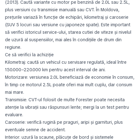
(2013). Caută variante cu motor pe benzină de 2.0L sau 2.5L,
plus versiuni cu transmisie manuală sau CVT. În Moldova,
prețurile variază în funcție de echipări, kilometraj și caroserie
(SUV 5 locuri sau versiune cu japoneze spate). Este important
să verifici istoricul service-ului, starea cutiei de viteze și nivelul
de uzură al suspensiilor, mai ales în condițiile de drum din
regiune.
Ce să verifici la achiziție
Kilometraj: caută un vehicul cu servisare regulată, ideal între
150.000–220.000 km pentru acest interval de ani.
Motorizare: versiunea 2.0L beneficiază de economie în consum,
în timp ce motorul 2.5L poate oferi mai mult cuplu, dar consum
mai mare.
Transmisie: CVT-ul folosit de multe Forester poate necesita
atenție la vibrații sau răspunsuri lente; mergi la un test pentru
evaluare.
Caroserie: verifică rugină pe praguri, aripi și garnituri, plus
eventuale semne de accident.
Interior: uzură la scaune, plăcuțe de bord și sistemele