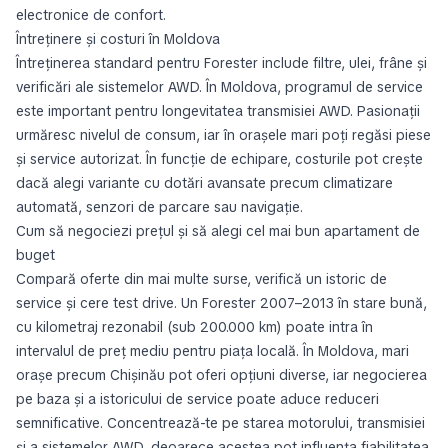
electronice de confort.
Întreținere și costuri în Moldova
Întreținerea standard pentru Forester include filtre, ulei, frâne și
verificări ale sistemelor AWD. În Moldova, programul de service
este important pentru longevitatea transmisiei AWD. Pasionații
urmăresc nivelul de consum, iar în orașele mari poți regăsi piese
și service autorizat. În funcție de echipare, costurile pot crește
dacă alegi variante cu dotări avansate precum climatizare
automată, senzori de parcare sau navigație.
Cum să negociezi prețul și să alegi cel mai bun apartament de
buget
Compară oferte din mai multe surse, verifică un istoric de
service și cere test drive. Un Forester 2007–2013 în stare bună,
cu kilometraj rezonabil (sub 200.000 km) poate intra în
intervalul de preț mediu pentru piața locală. În Moldova, mari
orașe precum Chișinău pot oferi opțiuni diverse, iar negocierea
pe baza și a istoricului de service poate aduce reduceri
semnificative. Concentrează-te pe starea motorului, transmisiei
și a sistemelor AWD, deoarece acestea pot influența fiabilitatea