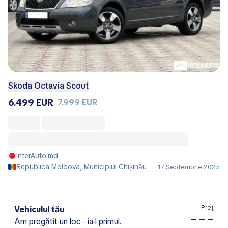
Skoda Octavia Scout
6.499 EUR
7.999 EUR
InterAuto.md
Republica Moldova, Municipiul Chișinău
17 Septembrie 2025
Preț
Vehiculul tău
– – –
Am pregătit un loc - ia-l primul.