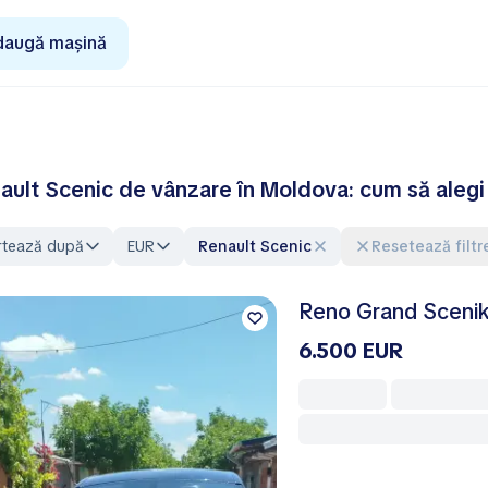
daugă mașină
ault Scenic de vânzare în Moldova: cum să alegi 
rtează după
EUR
Renault Scenic
Resetează filtr
Reno Grand Sceni
6.500 EUR