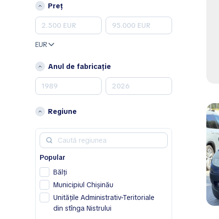
Peugeot
Preț
Porsche
Renault
Skoda
EUR
Toyota
Volkswagen
Anul de fabricație
Volvo
A
Acura
Regiune
Alfa Romeo
Aston Martin
Avatr
Popular
B
Bălţi
BAIC
Municipiul Chișinău
Bentley
Unitățile Administrativ-Teritoriale
Bestune
din stînga Nistrului
Buick