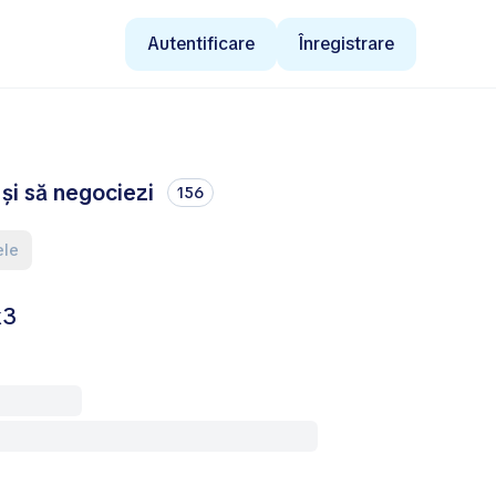
Autentificare
Înregistrare
și să negociezi
156
ele
k3