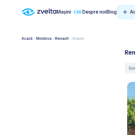
Mașini
Despre noi
Blog
A
+34
Acasă
Moldova
Renault
Scenic
Ren
So