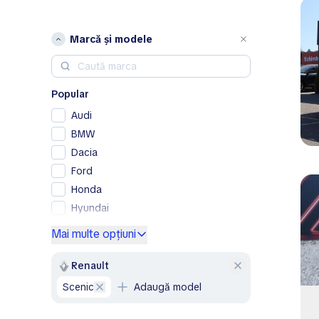
Marcă și modele
Popular
Audi
BMW
Dacia
Ford
Honda
Hyundai
Kia
Mai multe opțiuni
Lexus
Mercedes-Benz
Renault
Nissan
Scenic
Adaugă model
Opel