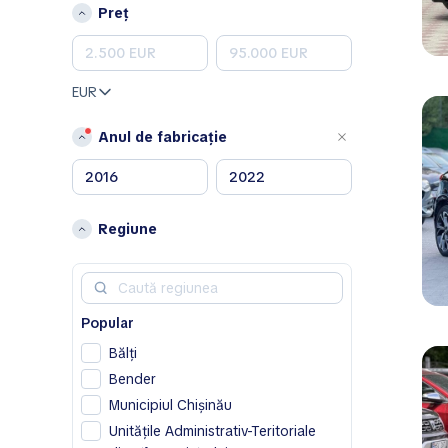
Peugeot
Preț
Porsche
Renault
Skoda
EUR
Toyota
Volkswagen
Anul de fabricație
Volvo
A
Acura
Regiune
Alfa Romeo
Aston Martin
Avatr
Popular
B
Bălţi
BAIC
Bender
Bentley
Municipiul Chișinău
Bestune
Unitățile Administrativ-Teritoriale
Buick