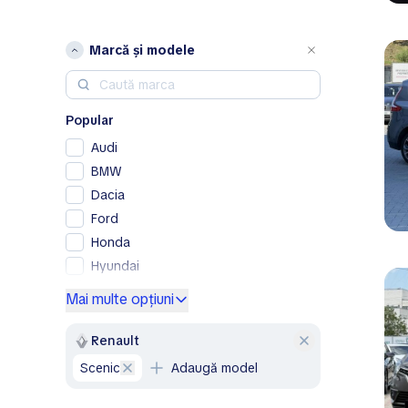
Marcă și modele
Popular
Audi
BMW
Dacia
Ford
Honda
Hyundai
Kia
Mai multe opțiuni
Lexus
Mercedes-Benz
Renault
Nissan
Scenic
Adaugă model
Opel