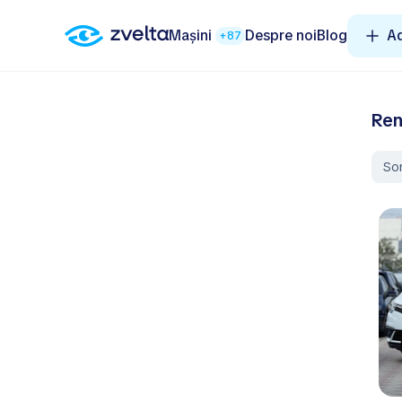
Mașini
Despre noi
Blog
A
+87
Ren
So