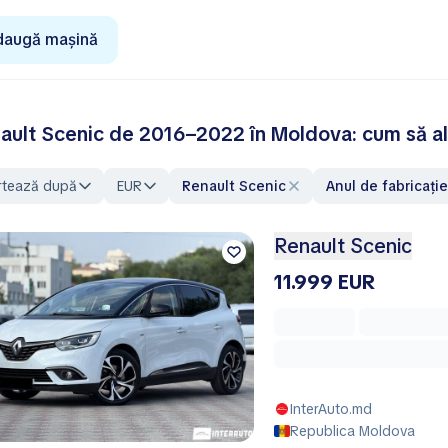
daugă mașină
ault Scenic de 2016–2022 în Moldova: cum să aleg
rtează după
EUR
Renault Scenic
Anul de fabricați
Renault Scenic
11.999 EUR
InterAuto.md
Republica Moldova