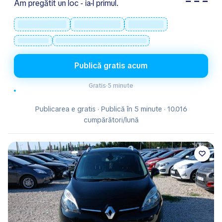
– – –
Am pregătit un loc - ia-l primul.
Publică gratis acum
Gratis
·
5 minute
Publicarea e gratis · Publică în 5 minute · 10.016
cumpărători/lună