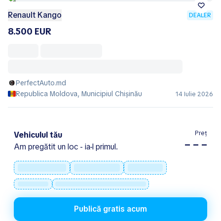
Renault Kango
DEALER
8.500 EUR
PerfectAuto.md
Republica Moldova, Municipiul Chișinău
14 Iulie 2026
Preț
Vehiculul tău
– – –
Am pregătit un loc - ia-l primul.
Publică gratis acum