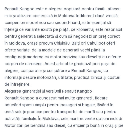
Renault Kangoo este o alegere populară pentru familii, afaceri
mici și utilizare comercială în Moldova. Indiferent dacă vrei să
cumperi un model nou sau second-hand, este esențial să
înțelegi ce variante există pe piață, ce kilometraj este rezonabil
pentru generația selectată și cum să negociezi un preț corect.
În Moldova, orașe precum Chișinău, Bălți ori Cahul pot oferi
oferte variate, de la modele de generații vechi până la
configurații moderne cu motor benzina sau diesel și cu diferite
corpuri de caroserie. Acest articol te ghidează prin pașii de
alegere, comparație și cumpărare a Renault Kangoo, cu
informații despre motorizări, utilitate, practică zilnică și costuri
de întreținere.
Alegerea generației și versiunii Renault Kangoo
Renault Kangoo a cunoscut mai multe generații, fiecare
aducând spațiu amplu pentru pasageri și bagaje, lăsând în
urmă soluții practice pentru transportul de marfă sau pentru
activități familiale. În Moldova, cele mai frecvente opțiuni includ:
Motorizări pe benzină sau diesel, cu eficiență bună în oraș și pe