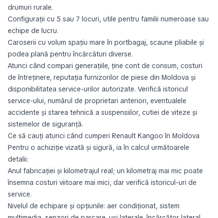
drumuri rurale.
Configurații cu 5 sau 7 locuri, utile pentru familii numeroase sau
echipe de lucru.
Caroserii cu volum spațiu mare în portbagaj, scaune pliabile și
podea plană pentru încărcături diverse.
Atunci când compari generațiile, ține cont de consum, costuri
de întreținere, reputația furnizorilor de piese din Moldova și
disponibilitatea service-urilor autorizate. Verifică istoricul
service-ului, numărul de proprietari anteriori, eventualele
accidente și starea tehnică a suspensiilor, cutiei de viteze și
sistemelor de siguranță.
Ce să cauți atunci când cumperi Renault Kangoo în Moldova
Pentru o achiziție vizată și sigură, ia în calcul următoarele
detalii:
Anul fabricației și kilometrajul real; un kilometraj mai mic poate
însemna costuri viitoare mai mici, dar verifică istoricul-uri de
service.
Nivelul de echipare și opțiunile: aer condiționat, sistem
multimedia, senzori de parcare, uși laterale, încărcător lateral,