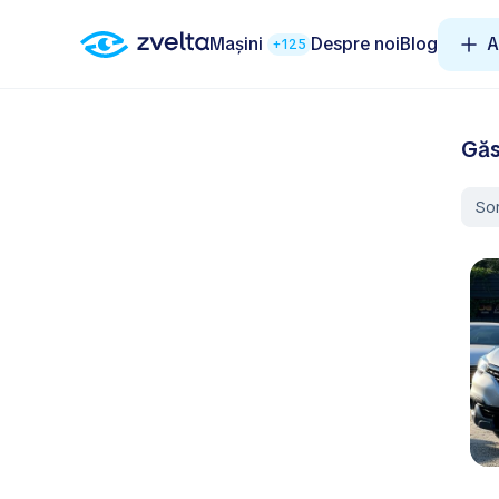
Mașini
Despre noi
Blog
A
+125
Găs
So