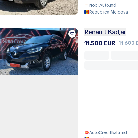
NobilAuto.md
Republica Moldova
Renault Kadjar
11.500 EUR
11.600 
AutoCreditBalti.md