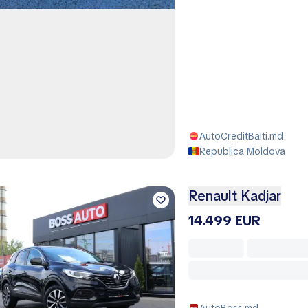
AutoCreditBalti.md
Republica Moldova
Renault Kadjar
14.499 EUR
AutoBoss.md