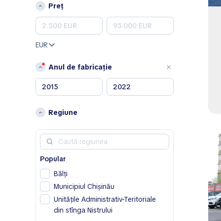
Peugeot
Preț
Porsche
Renault
Skoda
EUR
Toyota
Volkswagen
Anul de fabricație
Volvo
A
Acura
Regiune
Alfa Romeo
Aston Martin
Avatr
Popular
B
Bălţi
BAIC
Municipiul Chișinău
Bentley
Unitățile Administrativ-Teritoriale
Bestune
din stînga Nistrului
Buick