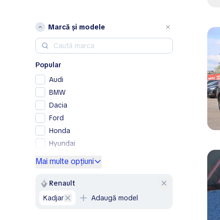
Marcă și modele
Popular
Audi
BMW
Dacia
Ford
Honda
Hyundai
Kia
Mai multe opțiuni
Lexus
Mercedes-Benz
Renault
Nissan
Kadjar
Adaugă model
Opel