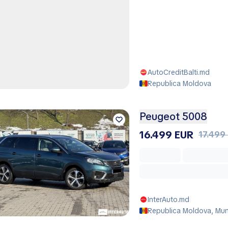
AutoCreditBalti.md
Republica Moldova
Peugeot 5008
16.499 EUR
17.499
InterAuto.md
Republica Moldova, Muni