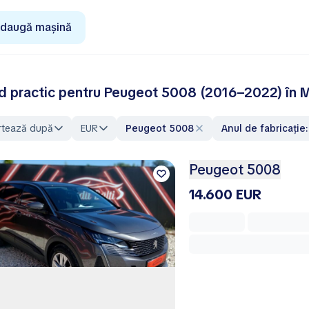
daugă mașină
d practic pentru Peugeot 5008 (2016–2022) în Mo
rtează după
EUR
Peugeot 5008
Anul de fabricați
Peugeot 5008
14.600 EUR