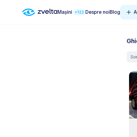
Mașini
Despre noi
Blog
A
+122
Ghi
So