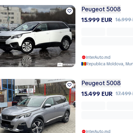
Peugeot 5008
15.999 EUR
16.999
InterAuto.md
Republica Moldova, Muni
Peugeot 5008
15.499 EUR
17.499
InterAuto.md