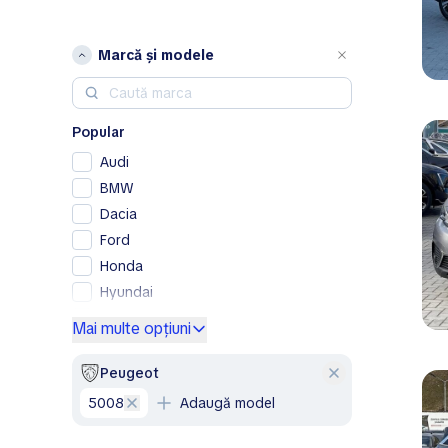
Marcă și modele
Popular
Audi
BMW
Dacia
Ford
Honda
Hyundai
Kia
Mai multe opțiuni
Lexus
Mercedes-Benz
Peugeot
Nissan
5008
Adaugă model
Opel