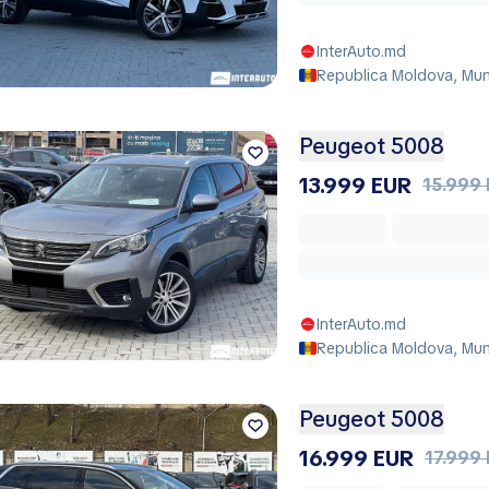
InterAuto.md
Republica Moldova, Muni
Peugeot 5008
13.999 EUR
15.999
InterAuto.md
Republica Moldova, Muni
Peugeot 5008
16.999 EUR
17.999