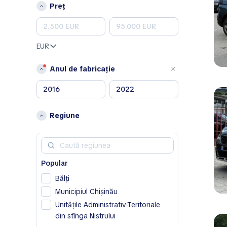
Peugeot
Preț
Porsche
Renault
Skoda
EUR
Toyota
Volkswagen
Anul de fabricație
Volvo
A
Acura
Regiune
Alfa Romeo
Aston Martin
Avatr
Popular
B
Bălţi
BAIC
Municipiul Chișinău
Bentley
Unitățile Administrativ-Teritoriale
Bestune
din stînga Nistrului
Buick