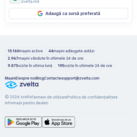
zvelta.md
Adaugă ca sursă preferată
13.160
mașini active
44
mașini adăugate astăzi
2.967
mașini vândute în ultimele 24 de ore
9.875
vizite în ultima lună
195
vizite în ultimele 24 de ore
Mașini
Despre noi
Blog
Contacte
support@zvelta.com
© 2026 zvelta
Termeni de utilizare
Politica de confidențialitate
Informații pentru dealeri