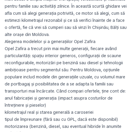
pentru familie sau activități zilnice. În această scurtă ghidare vei
afla cum să alegi generația potrivită, ce motor să alegi, cum să
estimezi kilometrajul rezonabil și ce să verifici înainte de a face
o ofertă, fie că vrei să cumperi sau să vinzi în Chișinău, Bălți sau
alte orașe din Moldova.
Alegerea modelelor și a generațiilor Opel Zafira
Opel Zafira a trecut prin mai multe generații, fiecare având
particularități: spațiu interior generos, configurații de scaune
reconfigurabile, motorizări pe benzină sau diesel și tehnologii
ambițioase pentru segmentul său. Pentru Moldova, opțiunile
populare includ modele din generațiile uzuale, cu volumul mare
de portbagaj și posibilitatea de a se adapta la familii sau
transporturi mai încărcate. Când compari ofertele, ține cont de:
anul fabricației și generația (impact asupra costurilor de
întreținere și pieselor)
kilometrajul real și starea generală a caroseriei
tipul de împreunare (fără sau cu GPL, dacă este disponibil)
motorizarea (benzină, diesel, sau eventual hibride în anumite