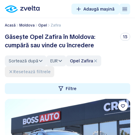
Adaugă mașină
Acasă
Moldova
Opel
Zafira
Găsește Opel Zafira în Moldova:
15
cumpără sau vinde cu încredere
Sortează după
EUR
Opel Zafira
Resetează filtrele
Filtre