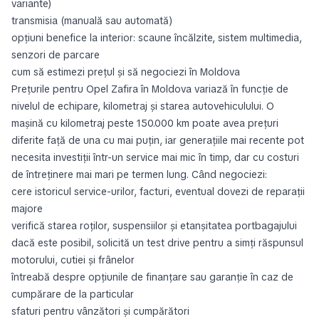
variante)
transmisia (manuală sau automată)
opțiuni benefice la interior: scaune încălzite, sistem multimedia,
senzori de parcare
cum să estimezi prețul și să negociezi în Moldova
Prețurile pentru Opel Zafira în Moldova variază în funcție de
nivelul de echipare, kilometraj și starea autovehiculului. O
mașină cu kilometraj peste 150.000 km poate avea prețuri
diferite față de una cu mai puțin, iar generațiile mai recente pot
necesita investiții într-un service mai mic în timp, dar cu costuri
de întreținere mai mari pe termen lung. Când negociezi:
cere istoricul service-urilor, facturi, eventual dovezi de reparații
majore
verifică starea roților, suspensiilor și etanșitatea portbagajului
dacă este posibil, solicită un test drive pentru a simți răspunsul
motorului, cutiei și frânelor
întreabă despre opțiunile de finanțare sau garanție în caz de
cumpărare de la particular
sfaturi pentru vânzători și cumpărători