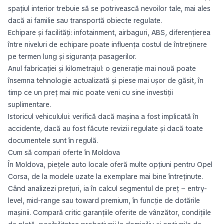
spațiul interior trebuie să se potrivească nevoilor tale, mai ales
dacă ai familie sau transportă obiecte regulate.
Echipare și facilități: infotainment, airbaguri, ABS, diferențierea
între niveluri de echipare poate influența costul de întreținere
pe termen lung și siguranța pasagerilor.
Anul fabricației și kilometrajul: o generație mai nouă poate
însemna tehnologie actualizată și piese mai ușor de găsit, în
timp ce un preț mai mic poate veni cu sine investiții
suplimentare.
Istoricul vehiculului: verifică dacă mașina a fost implicată în
accidente, dacă au fost făcute revizii regulate și dacă toate
documentele sunt în regulă.
Cum să compari oferte în Moldova
În Moldova, piețele auto locale oferă multe opțiuni pentru Opel
Corsa, de la modele uzate la exemplare mai bine întreținute.
Când analizezi prețuri, ia în calcul segmentul de preț – entry-
level, mid-range sau toward premium, în funcție de dotările
mașinii. Compară critic garanțiile oferite de vânzător, condițiile