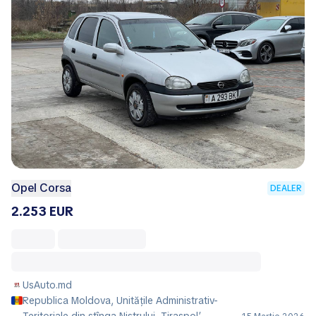
Opel Corsa
DEALER
2.253 EUR
UsAuto.md
Republica Moldova, Unitățile Administrativ-
Teritoriale din stînga Nistrului, Tiraspol’