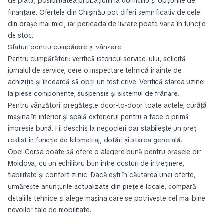
de plată, posibilitatea probațiunii la domiciliu și opțiunile de
finanțare. Ofertele din Chișinău pot diferi semnificativ de cele
din orașe mai mici, iar perioada de livrare poate varia în funcție
de stoc.
Sfaturi pentru cumpărare și vânzare
Pentru cumpărători: verifică istoricul service-ului, solicită
jurnalul de service, cere o inspectare tehnică înainte de
achiziție și încearcă să obții un test drive. Verifică starea uzinei
la piese componente, suspensie și sistemul de frânare.
Pentru vânzători: pregătește door-to-door toate actele, curăță
mașina în interior și spală exteriorul pentru a face o primă
impresie bună. Fii deschis la negocieri dar stabilește un preț
realist în funcție de kilometraj, dotări și starea generală.
Opel Corsa poate să ofere o alegere bună pentru orașele din
Moldova, cu un echilibru bun între costuri de întreținere,
fiabilitate și confort zilnic. Dacă ești în căutarea unei oferte,
urmărește anunțurile actualizate din piețele locale, compară
detaliile tehnice și alege mașina care se potrivește cel mai bine
nevoilor tale de mobilitate.