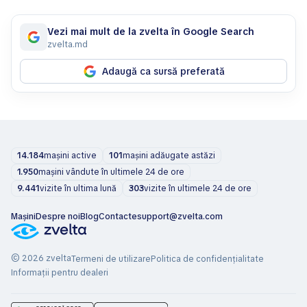
Vezi mai mult de la zvelta în Google Search
zvelta.md
Adaugă ca sursă preferată
14.184
mașini active
101
mașini adăugate astăzi
1.950
mașini vândute în ultimele 24 de ore
9.441
vizite în ultima lună
303
vizite în ultimele 24 de ore
Mașini
Despre noi
Blog
Contacte
support@zvelta.com
© 2026 zvelta
Termeni de utilizare
Politica de confidențialitate
Informații pentru dealeri