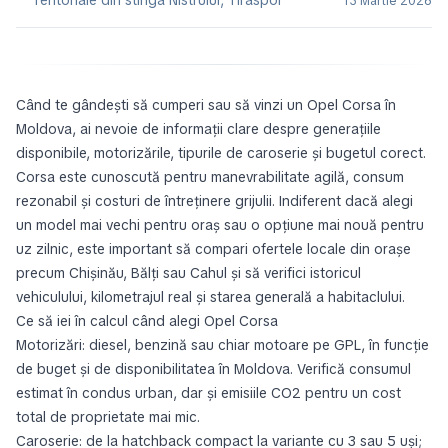
15 Martie 2026
Când te gândești să cumperi sau să vinzi un Opel Corsa în
Moldova, ai nevoie de informații clare despre generațiile
disponibile, motorizările, tipurile de caroserie și bugetul corect.
Corsa este cunoscută pentru manevrabilitate agilă, consum
rezonabil și costuri de întreținere grijulii. Indiferent dacă alegi
un model mai vechi pentru oraș sau o opțiune mai nouă pentru
uz zilnic, este important să compari ofertele locale din orașe
precum Chișinău, Bălți sau Cahul și să verifici istoricul
vehiculului, kilometrajul real și starea generală a habitaclului.
Ce să iei în calcul când alegi Opel Corsa
Motorizări: diesel, benzină sau chiar motoare pe GPL, în funcție
de buget și de disponibilitatea în Moldova. Verifică consumul
estimat în condus urban, dar și emisiile CO2 pentru un cost
total de proprietate mai mic.
Caroserie: de la hatchback compact la variante cu 3 sau 5 uși;