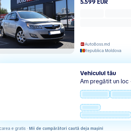
5.599 EUR
AutoBoss.md
Republica Moldova
Vehiculul tău
Am pregătit un loc -
carea e gratis ·
Mii de cumpărători caută deja mașini