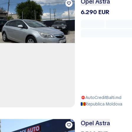
Opel Astra
6.290 EUR
AutoCreditBalti.md
Republica Moldova
Opel Astra