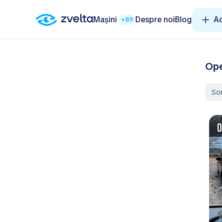
Mașini
Despre noi
Blog
A
+89
Ope
So