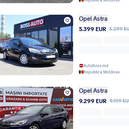
Republica Moldova
Opel Astra
5.399 EUR
5.299 E
AutoBoss.md
Republica Moldova
Opel Astra
9.299 EUR
9.199 E