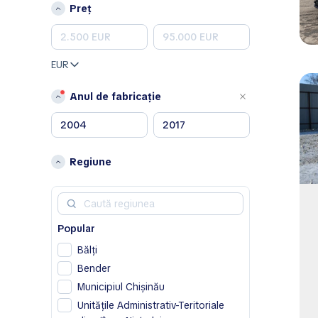
Porsche
Preț
Renault
Skoda
Toyota
EUR
Volkswagen
Volvo
Anul de fabricație
A
Acura
Alfa Romeo
Regiune
Aston Martin
Avatr
B
Popular
BAIC
Bălţi
Bentley
Bender
Bestune
Municipiul Chișinău
Buick
Unitățile Administrativ-Teritoriale
BYD