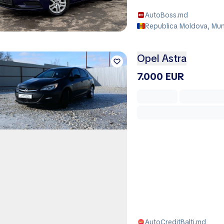
AutoBoss.md
Republica Moldova, Muni
Opel Astra
7.000 EUR
AutoCreditBalti.md