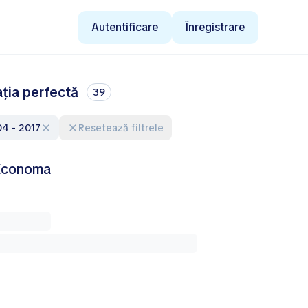
Autentificare
Înregistrare
ția perfectă
39
04 - 2017
Resetează filtrele
 Economa