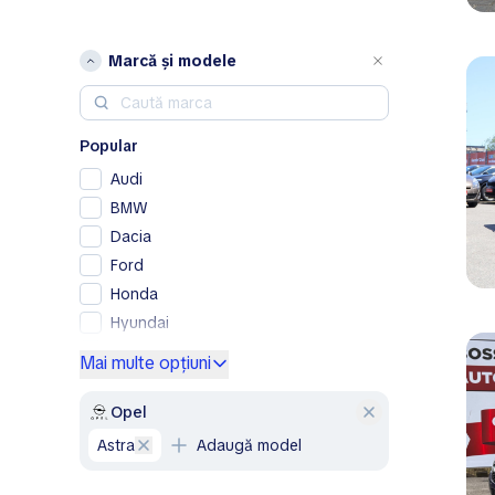
Marcă și modele
Popular
Audi
BMW
Dacia
Ford
Honda
Hyundai
Kia
Mai multe opțiuni
Lexus
Mercedes-Benz
Opel
Nissan
Astra
Adaugă model
Peugeot