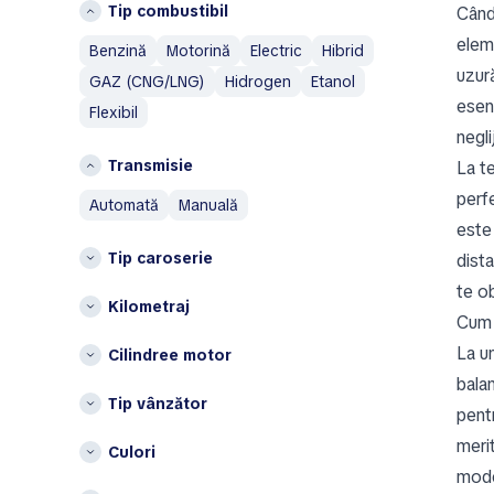
Raionul Dondușeni
Tip combustibil
Cupra
Când
Raionul Fălești
elem
D
Benzină
Motorină
Electric
Hibrid
Raionul Ialoveni
uzur
GAZ (CNG/LNG)
Hidrogen
Etanol
Daewoo
Raionul Rezina
esenț
Denza
Flexibil
Altele
negl
Dodge
Transmisie
Bessarabskiy Rayon
La te
DongFeng
Călăraşi
DS
perf
automată
manuală
Căuşeni
este 
F
Chimishliyskiy Rayon
Tip caroserie
dista
Fiat
Drokiyevskiy Rayon
te ob
Kilometraj
G
Dubăsari
Cum 
Edineţ
GAZ
La u
Cilindree motor
Floreshtskiy Rayon
Geely
balan
Glodyanskiy Rayon
Genesis
Tip vânzător
pent
Kriulyanskiy Rayon
GMC
merit
Culori
Lazovskiy Rayon
Great Wall
mode
Leovskiy Rayon