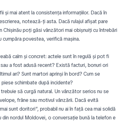
fii și mai atent la consistența informațiilor. Dacă în
scrierea, notează-ți asta. Dacă rulajul afișat pare
n Chișinău poți găsi vânzători mai obișnuiți cu întrebări
: nu cumpăra povestea, verifică mașina.
treabă calm și concret: actele sunt în regulă și pot fi
sau a fost adusă recent? Există facturi, bonuri ori
ultimul an? Sunt martori aprinși în bord? Cum se
u piese schimbate după incidente?
e trebuie să curgă natural. Un vânzător serios nu se
nvelope, frâne sau motivul vânzării. Dacă evită
ai sunt doritori”, probabil nu ai în față cea mai solidă
u din nordul Moldovei, o conversație bună la telefon e