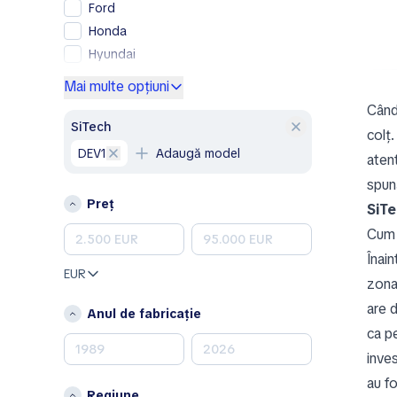
Ford
Honda
Hyundai
Kia
Mai multe opțiuni
Lexus
Când
Mercedes-Benz
SiTech
colț
Nissan
DEV1
Adaugă model
atent
Opel
spună
Peugeot
Preț
SiT
Porsche
Cum 
Renault
Înain
Skoda
EUR
zona
Toyota
Volkswagen
are 
Anul de fabricație
Volvo
ca p
inves
A
au f
Acura
Regiune