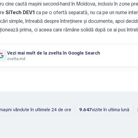
ru cine caută mașini second-hand în Moldova, inclusiv în zone pre
are
SiTech DEV1
ca pe o ofertă separată, nu ca pe un nume intere
ficări simple, întreabă despre întreținere și documente, apoi deci
ionează prima, ci aceea care rămâne solidă după ce ai pus întreb
Vezi mai mult de la zvelta în Google Search
zvelta.md
mașini vândute în ultimele 24 de ore
9.647
vizite în ultima lună