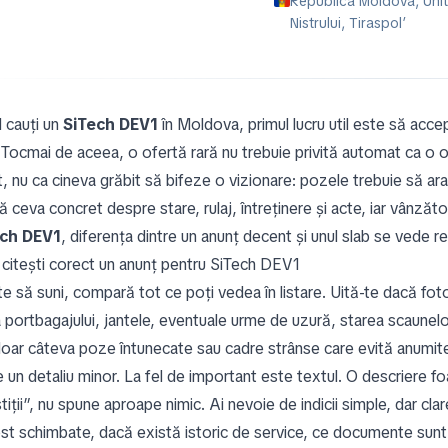
Republica Moldova, Unităț
Nistrului, Tiraspol’
 cauți un
SiTech DEV1
în Moldova, primul lucru util este să accep
. Tocmai de aceea, o ofertă rară nu trebuie privită automat ca o o
, nu ca cineva grăbit să bifeze o vizionare: pozele trebuie să ara
 ceva concret despre stare, rulaj, întreținere și acte, iar vânzăt
ech DEV1
, diferența dintre un anunț decent și unul slab se vede re
citești corect un anunț pentru SiTech DEV1
te să suni, compară tot ce poți vedea în listare. Uită-te dacă fotog
 portbagajului, jantele, eventuale urme de uzură, starea scaunel
doar câteva poze întunecate sau cadre strânse care evită anumit
e un detaliu minor. La fel de important este textul. O descriere f
tiții”, nu spune aproape nimic. Ai nevoie de indicii simple, dar cl
ost schimbate, dacă există istoric de service, ce documente sunt d