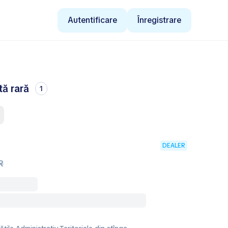
Autentificare
Înregistrare
tă rară
1
DEALER
R