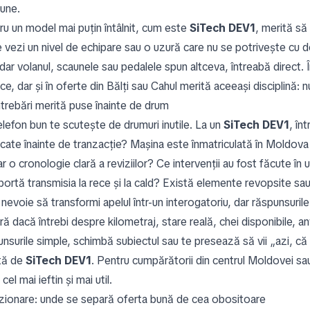
iune.
ru un model mai puțin întâlnit, cum este
SiTech DEV1
, merită să 
 vezi un nivel de echipare sau o uzură care nu se potrivește cu de
dar volanul, scaunele sau pedalele spun altceva, întreabă direct. Î
ce, dar și în oferte din Bălți sau Cahul merită aceeași disciplină
ntrebări merită puse înainte de drum
elefon bun te scutește de drumuri inutile. La un
SiTech DEV1
, în
icate înainte de tranzacție? Mașina este înmatriculată în Moldova 
 o cronologie clară a reviziilor? Ce intervenții au fost făcute în 
ortă transmisia la rece și la cald? Există elemente revopsite sa
nevoie să transformi apelul într-un interogatoriu, dar răspunsuril
ă dacă întrebi despre kilometraj, stare reală, chei disponibile, a
nsurile simple, schimbă subiectul sau te presează să vii „azi, că m
tă de
SiTech DEV1
. Pentru cumpărătorii din centrul Moldovei sa
l cel mai ieftin și mai util.
izionare: unde se separă oferta bună de cea obositoare