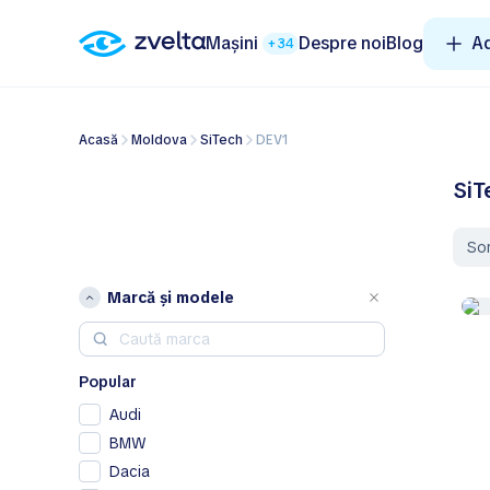
Mașini
Despre noi
Blog
A
+34
Acasă
Moldova
SiTech
DEV1
SiT
So
Marcă și modele
Popular
Audi
BMW
Dacia