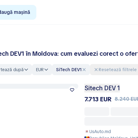
daugă mașină
ech DEV1 în Moldova: cum evaluezi corect o ofer
rtează după
EUR
SiTech DEV1
Resetează filtrele
Sitech DEV 1
7.713 EUR
8.240 EU
UsAuto.md