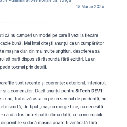
ile Administrativ-Teritoriale din stînga
18 Martie 2026
ți că nu cumperi un model pe care îl vezi la fiecare
cazie bună. Mai întâi citești anunțul ca un cumpărător
te mașina clar, din mai multe unghiuri, descrierea să
orul să pară dispus să răspundă fără ezitări. La un
pede tocmai prin detalii.
rafiile sunt recente și coerente: exteriorul, interiorul,
or și a comenzilor. Dacă anunțul pentru
SiTech DEV1
e zone, tratează asta ca pe un semnal de prudență, nu
oarte scurtă, de tipul „mașina merge bine, nu necesită
are: când a fost întreținută ultima dată, ce consumabile
isponibile și dacă mașina poate fi verificată fără