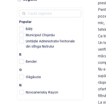
pres
Alfa Romeo
Pent
Aston Martin
poze
Avatr
Popular
mic, 
B
Bălţi
tehni
BAIC
Municipiul Chișinău
Ce î
Bentley
Unitățile Administrativ-Teritoriale
Un t
Bestune
din stînga Nistrului
verif
Buick
B
măcar
BYD
Bender
comp
C
Nu e 
G
Cadillac
supăr
Găgăuzia
Changan
răspu
Chery
N
ofer
Chevrolet
Novoanenskiy Rayon
filtru
Chrysler
R
La v
Citroen