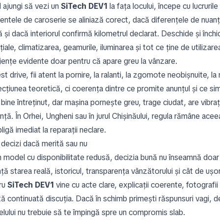
 ajungi să vezi un
SiTech DEV1
la fața locului, începe cu lucruri
entele de caroserie se aliniază corect, dacă diferențele de nuanț
ă și dacă interiorul confirmă kilometrul declarat. Deschide și înc
iale, climatizarea, geamurile, iluminarea și tot ce ține de utilizar
ijențe evidente doar pentru că apare greu la vânzare.
st drive, fii atent la pornire, la ralanti, la zgomote neobișnuite, la 
ecțiunea teoretică, ci coerența dintre ce promite anunțul și ce s
bine întreținut, dar mașina pornește greu, trage ciudat, are vibrați
nță. În Orhei, Ungheni sau în jurul Chișinăului, regula rămâne ace
ligă imediat la reparații neclare.
decizi dacă merită sau nu
n model cu disponibilitate redusă, decizia bună nu înseamnă doar
ță starea reală, istoricul, transparența vânzătorului și cât de uș
ru
SiTech DEV1
vine cu acte clare, explicații coerente, fotografii
ă continuată discuția. Dacă în schimb primești răspunsuri vagi, de
lului nu trebuie să te împingă spre un compromis slab.