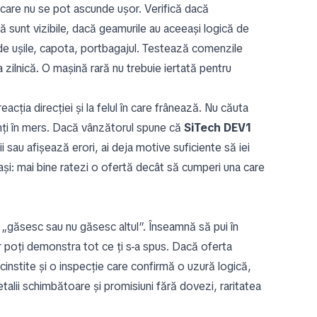
le care nu se pot ascunde ușor. Verifică dacă
ă sunt vizibile, dacă geamurile au aceeași logică de
hide ușile, capota, portbagajul. Testează comenzile
ea zilnică. O mașină rară nu trebuie iertată pentru
reacția direcției și la felul în care frânează. Nu căuta
imți în mers. Dacă vânzătorul spune că
SiTech DEV1
i sau afișează erori, ai deja motive suficiente să iei
eași: mai bine ratezi o ofertă decât să cumperi una care
 „găsesc sau nu găsesc altul”. Înseamnă să pui în
or poți demonstra tot ce ți s-a spus. Dacă oferta
 cinstite și o inspecție care confirmă o uzură logică,
talii schimbătoare și promisiuni fără dovezi, raritatea