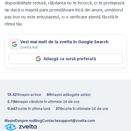
disponibilitate redusă, răbdarea nu te încurcă, ci te protejează.
Iar dacă o mașină pare promițătoare încă din anunț, următorul
pas bun nu este entuziasmul, ci o verificare atentă făcută în
ritmul tău.
Vezi mai mult de la zvelta în Google Search
zvelta.md
Adaugă ca sursă preferată
13.421
mașini active
89
mașini adăugate astăzi
2.736
mașini vândute în ultimele 24 de ore
9.647
vizite în ultima lună
370
vizite în ultimele 24 de ore
Mașini
Despre noi
Blog
Contacte
support@zvelta.com