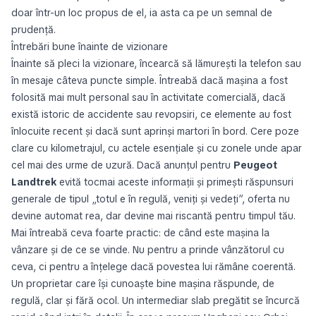
doar într-un loc propus de el, ia asta ca pe un semnal de
prudență.
Întrebări bune înainte de vizionare
Înainte să pleci la vizionare, încearcă să lămurești la telefon sau
în mesaje câteva puncte simple. Întreabă dacă mașina a fost
folosită mai mult personal sau în activitate comercială, dacă
există istoric de accidente sau revopsiri, ce elemente au fost
înlocuite recent și dacă sunt aprinși martori în bord. Cere poze
clare cu kilometrajul, cu actele esențiale și cu zonele unde apar
cel mai des urme de uzură. Dacă anunțul pentru
Peugeot
Landtrek
evită tocmai aceste informații și primești răspunsuri
generale de tipul „totul e în regulă, veniți și vedeți”, oferta nu
devine automat rea, dar devine mai riscantă pentru timpul tău.
Mai întreabă ceva foarte practic: de când este mașina la
vânzare și de ce se vinde. Nu pentru a prinde vânzătorul cu
ceva, ci pentru a înțelege dacă povestea lui rămâne coerentă.
Un proprietar care își cunoaște bine mașina răspunde, de
regulă, clar și fără ocol. Un intermediar slab pregătit se încurcă