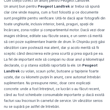
Cum citești corect un anunț pentru Peugeot Landtrek
Un anunț bun pentru
Peugeot Landtrek
ar trebui să spună
clar cine vinde mașina, cum a fost folosită și ce documente
sunt pregătite pentru verificare. Uită-te dacă apar fotografii din
toate unghiurile, inclusiv interior, benă, praguri, spații de
încărcare, zona roților și compartimentul motor. Dacă vezi doar
imagini strânse, editate sau făcute seara, e un semn că merită
să ceri poze suplimentare înainte de drum. În Chișinău poți găsi
vânzători care postează mai atent, dar și acolo merită să fii
sceptic când descrierea este prea scurtă și prea sigură pe ea.
La fel de important este să compari nu doar anul și kilometrajul
declarate, ci și starea vizibilă raportată la ele. Un
Peugeot
Landtrek
cu volan, scaun șofer, butoane și tapițerie foarte
uzate, dar cu kilometri puțini în anunț, cere automat întrebări
suplimentare. Nu presupune nimic, doar cere explicații
concrete: unde a fost întreținut, ce lucrări s-au făcut recent,
când au fost schimbate consumabile importante și dacă există
facturi sau înscrisuri în carnetul de service. Un vânzător serios
nu se supără pe astfel de întrebări.