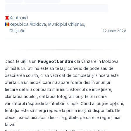
Xauto.md
Republica Moldova, Municipiul Chișinău,
Chișinău
22 Iunie 2026
Dacă te uiți la un
Peugeot Landtrek
la vânzare în Moldova,
primul lucru util nu este să te lași convins de poze sau de
descrierea scurtă, ci să vezi cât de completă și sinceră este
oferta. La un model care nu apare foarte des în anunțuri,
fiecare detaliu contează mai mult: istoricul de întreținere,
claritatea actelor, calitatea fotografiilor și felul în care
vânzătorul răspunde la întrebări simple. Când ai puține opțiuni,
tentația este să mergi repede la prima mașină disponibilă. De
obicei, exact aici apar deciziile grăbite pe care le regreți mai
târziu.