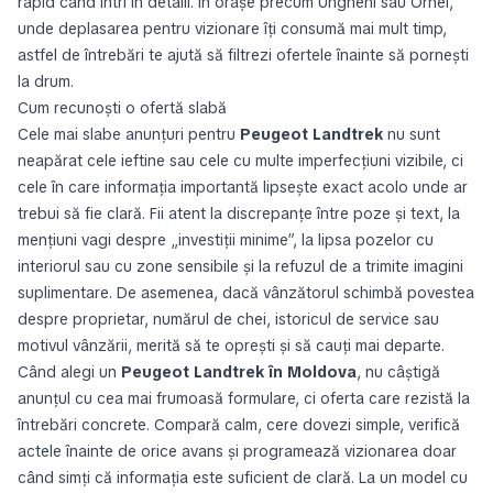
rapid când intri în detalii. În orașe precum Ungheni sau Orhei,
unde deplasarea pentru vizionare îți consumă mai mult timp,
astfel de întrebări te ajută să filtrezi ofertele înainte să pornești
la drum.
Cum recunoști o ofertă slabă
Cele mai slabe anunțuri pentru
Peugeot Landtrek
nu sunt
neapărat cele ieftine sau cele cu multe imperfecțiuni vizibile, ci
cele în care informația importantă lipsește exact acolo unde ar
trebui să fie clară. Fii atent la discrepanțe între poze și text, la
mențiuni vagi despre „investiții minime”, la lipsa pozelor cu
interiorul sau cu zone sensibile și la refuzul de a trimite imagini
suplimentare. De asemenea, dacă vânzătorul schimbă povestea
despre proprietar, numărul de chei, istoricul de service sau
motivul vânzării, merită să te oprești și să cauți mai departe.
Când alegi un
Peugeot Landtrek în Moldova
, nu câștigă
anunțul cu cea mai frumoasă formulare, ci oferta care rezistă la
întrebări concrete. Compară calm, cere dovezi simple, verifică
actele înainte de orice avans și programează vizionarea doar
când simți că informația este suficient de clară. La un model cu