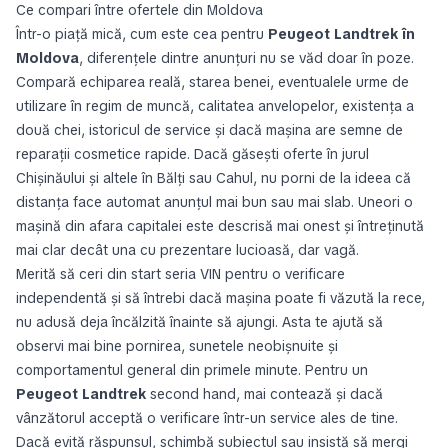
Ce compari între ofertele din Moldova
Într-o piață mică, cum este cea pentru
Peugeot Landtrek în
Moldova
, diferențele dintre anunțuri nu se văd doar în poze.
Compară echiparea reală, starea benei, eventualele urme de
utilizare în regim de muncă, calitatea anvelopelor, existența a
două chei, istoricul de service și dacă mașina are semne de
reparații cosmetice rapide. Dacă găsești oferte în jurul
Chișinăului și altele în Bălți sau Cahul, nu porni de la ideea că
distanța face automat anunțul mai bun sau mai slab. Uneori o
mașină din afara capitalei este descrisă mai onest și întreținută
mai clar decât una cu prezentare lucioasă, dar vagă.
Merită să ceri din start seria VIN pentru o verificare
independentă și să întrebi dacă mașina poate fi văzută la rece,
nu adusă deja încălzită înainte să ajungi. Asta te ajută să
observi mai bine pornirea, sunetele neobișnuite și
comportamentul general din primele minute. Pentru un
Peugeot Landtrek
second hand, mai contează și dacă
vânzătorul acceptă o verificare într-un service ales de tine.
Dacă evită răspunsul, schimbă subiectul sau insistă să mergi