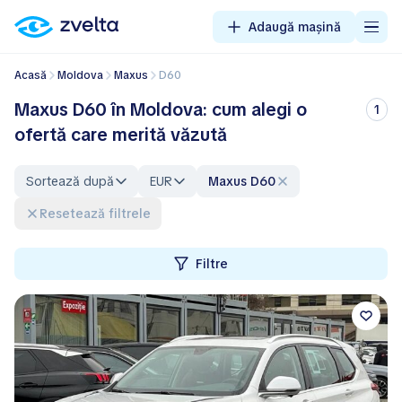
Adaugă mașină
Acasă
Moldova
Maxus
D60
Maxus D60 în Moldova: cum alegi o
1
ofertă care merită văzută
Sortează după
EUR
Maxus D60
Resetează filtrele
Filtre