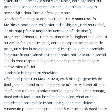
șoferului sau comenzile sunt vizibil uzate, cere explicații. Nu
porni de la ideea că anunțul este rău, dar nici nu accepta
neclaritățile doar fiindcă oferta pare rară.
Merită să fii atent și la contextul local. Un
Maxus D60 în
Moldova
poate apărea în oferte din Chișinău, Bălți sau Cahul,
iar distanța până la mașină influențează cât de bine îți
pregătești vizionarea. Dacă mașina este în Ungheni sau Orhei și
nu vrei să faci un drum inutil, cere din timp un set complet de
poze, un video la pornire la rece și imagini cu actele esențiale,
în măsura în care vânzătorul este confortabil să le arate parțial.
Felul în care răspunde la aceste cereri spune multe despre
seriozitatea ofertei.
Întrebările bune pentru vânzător
Când suni pentru un
Maxus D60
, evită discuția generică de
tipul „care e ultimul preț?” din primele minute. Mult mai util este
să afli cum a fost exploatată mașina, cine a făcut mentenanța,
dacă există facturi sau înscrisuri de service, când au fost
schimbate consumabile importante și dacă sunt defecte
cunoscute pe care anunțul nu le arată clar. Întreabă dacă toate