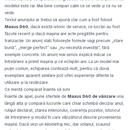
modelul este rar. Mai bine compari calm ce se vede și ce nu se
vede.
Textul anunțului ar trebui să spună clar cum a fost folosit
Maxus D60
, dacă există istoric de service, ce lucrări au fost
făcute recent și dacă mașina are acte pregătite pentru
tranzacție. Un anunț slab folosește formule vagi precum „stare
bună”, „merge perfect” sau „nu necesită investiții”, fără
exemple concrete. Un anunț mai serios explică măcar ce
întreținere a primit mașina și ce echipări are. La un model mai
puțin comun, echiparea contează mult, pentru că două
exemplare aparent similare pot oferi experiențe diferite la
utilizare și la revânzare.
Ce merită comparat înainte să suni
Înainte de apel, pune ofertele de
Maxus D60 de vânzare
una
lângă alta și compară lucrurile care chiar schimbă decizia: anul,
rulajul declarat, starea interiorului, coerența pozelor, istoricul
de întreținere și modul în care vânzătorul descrie proveniența
mașinii. Dacă vezi un kilometraj mic, dar volanul, scaunul