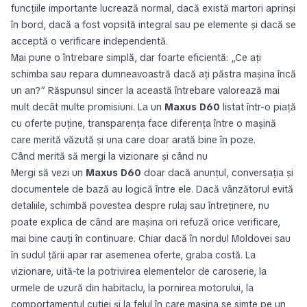
funcțiile importante lucrează normal, dacă există martori aprinși
în bord, dacă a fost vopsită integral sau pe elemente și dacă se
acceptă o verificare independentă.
Mai pune o întrebare simplă, dar foarte eficientă: „Ce ați
schimba sau repara dumneavoastră dacă ați păstra mașina încă
un an?” Răspunsul sincer la această întrebare valorează mai
mult decât multe promisiuni. La un
Maxus D60
listat într-o piață
cu oferte puține, transparența face diferența între o mașină
care merită văzută și una care doar arată bine în poze.
Când merită să mergi la vizionare și când nu
Mergi să vezi un
Maxus D60
doar dacă anunțul, conversația și
documentele de bază au logică între ele. Dacă vânzătorul evită
detaliile, schimbă povestea despre rulaj sau întreținere, nu
poate explica de când are mașina ori refuză orice verificare,
mai bine cauți în continuare. Chiar dacă în nordul Moldovei sau
în sudul țării apar rar asemenea oferte, graba costă. La
vizionare, uită-te la potrivirea elementelor de caroserie, la
urmele de uzură din habitaclu, la pornirea motorului, la
comportamentul cutiei și la felul în care mașina se simte pe un