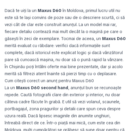
Dacă te uiți la un
Maxus D60
în Moldova, primul lucru util nu
este să te lași convins de poze sau de o descriere scurtă, ci să
vezi cât de clar este construit anunțul. La un model mai rar,
fiecare detaliu contează mai mult decât la o mașină pe care o
găsești în zeci de exemplare. Tocmai de aceea, un
Maxus D60
merită evaluat cu răbdare: verifici dacă informațiile sunt
complete, dacă istoricul este explicat logic și dacă vânzătorul
pare să cunoască mașina, nu doar să o pună rapid la vânzare.
În Chișinău poți întâlni oferte mai bine prezentate, dar și acolo
merită să filtrezi atent înainte să pierzi timp cu o deplasare.
Cum citești corect un anunț pentru Maxus D60
La un
Maxus D60 second hand
, anunțul bun se recunoaște
repede. Caută fotografii clare din exterior și interior, nu doar
câteva cadre făcute în grabă. E util să vezi volanul, scaunele,
portbagajul, zona pragurilor și detalii care spun ceva despre
uzura reală. Dacă lipsesc imaginile din anumite unghiuri,
întreabă direct de ce. Într-o piață mai mică, cum este cea din
Moldova, mulți cumpărători se grăbesc să sune doar pentru că