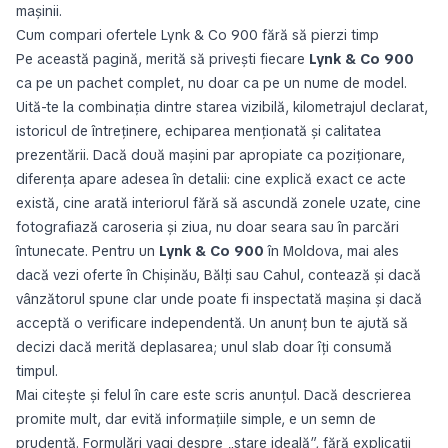
mașinii.
Cum compari ofertele Lynk & Co 900 fără să pierzi timp
Pe această pagină, merită să privești fiecare
Lynk & Co 900
ca pe un pachet complet, nu doar ca pe un nume de model.
Uită-te la combinația dintre starea vizibilă, kilometrajul declarat,
istoricul de întreținere, echiparea menționată și calitatea
prezentării. Dacă două mașini par apropiate ca poziționare,
diferența apare adesea în detalii: cine explică exact ce acte
există, cine arată interiorul fără să ascundă zonele uzate, cine
fotografiază caroseria și ziua, nu doar seara sau în parcări
întunecate. Pentru un
Lynk & Co 900
în Moldova, mai ales
dacă vezi oferte în Chișinău, Bălți sau Cahul, contează și dacă
vânzătorul spune clar unde poate fi inspectată mașina și dacă
acceptă o verificare independentă. Un anunț bun te ajută să
decizi dacă merită deplasarea; unul slab doar îți consumă
timpul.
Mai citește și felul în care este scris anunțul. Dacă descrierea
promite mult, dar evită informațiile simple, e un semn de
prudență. Formulări vagi despre „stare ideală”, fără explicații