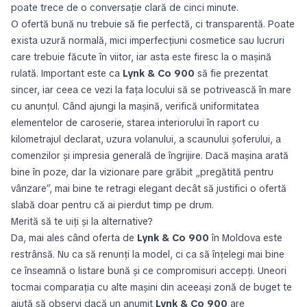
poate trece de o conversație clară de cinci minute.
O ofertă bună nu trebuie să fie perfectă, ci transparentă. Poate
exista uzură normală, mici imperfecțiuni cosmetice sau lucruri
care trebuie făcute în viitor, iar asta este firesc la o mașină
rulată. Important este ca
Lynk & Co 900
să fie prezentat
sincer, iar ceea ce vezi la fața locului să se potrivească în mare
cu anunțul. Când ajungi la mașină, verifică uniformitatea
elementelor de caroserie, starea interiorului în raport cu
kilometrajul declarat, uzura volanului, a scaunului șoferului, a
comenzilor și impresia generală de îngrijire. Dacă mașina arată
bine în poze, dar la vizionare pare grăbit „pregătită pentru
vânzare”, mai bine te retragi elegant decât să justifici o ofertă
slabă doar pentru că ai pierdut timp pe drum.
Merită să te uiți și la alternative?
Da, mai ales când oferta de
Lynk & Co 900
în Moldova este
restrânsă. Nu ca să renunți la model, ci ca să înțelegi mai bine
ce înseamnă o listare bună și ce compromisuri accepți. Uneori
tocmai comparația cu alte mașini din aceeași zonă de buget te
ajută să observi dacă un anumit
Lynk & Co 900
are