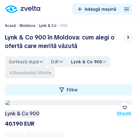
Adaugă mașină
Acasă
Moldova
Lynk & Co
900
Lynk & Co 900 în Moldova: cum alegi o
3
ofertă care merită văzută
Sortează după
EUR
Lynk & Co 900
Resetează filtrele
Filtre
Lynk & Co 900
DEALER
40.190 EUR