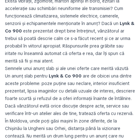
Există vibrații, zgomote, martori aprinși în bord, ezitări la
accelerație sau schimbări neuniforme ale transmisiei? Cum
funcționează climatizarea, sistemele electrice, camerele,
senzorii și echipamentele menționate în anunț? Dacă un
Lynk &
Co 900
este prezentat drept bine întreținut, vânzătorul ar
trebui să poată descrie calm ce s-a făcut recent și ce ar urma
probabil în viitorul apropiat. Răspunsurile prea grăbite sau
iritate nu înseamnă automat că oferta e rea, dar îți spun că
merită să fii și mai atent.
Semnele unui anunț slab și ale unei oferte care merită văzută
Un anunț slab pentru
Lynk & Co 900
are de obicei una dintre
aceste probleme: poze puține sau neclare, interior insuficient
prezentat, lipsa imaginilor cu detalii uzuale de interes, descriere
foarte scurtă și refuzul de a oferi informații înainte de întâlnire.
Dacă vânzătorul evită orice discuție despre acte, service sau
verificare într-un atelier ales de tine, tratează oferta cu rezervă.
În Moldova, unde poți găsi mașini în zone diferite, de la
Chișinău la Ungheni sau Orhei, distanța până la vizionare
contează. Nu merită un drum lung pentru un anunț care nu