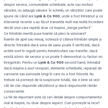
despre service, consumabile schimbate, acte sau motivul
vânzării, nu adaugă valoare. În schimb, un vânzător care poate
spune de când are
Lynk & Co 900
, unde a fost întreținut și ce
intervenții recente s-au făcut transmite mult mai multă încredere
decât unul care repetă doar că mașina „merge perfect”.
Ce întrebări merită puse înainte să pleci la vizionare?
Înainte de apel sau mesaj, notează-ți câteva întrebări simple și
directe. Întreabă dacă seria de șasiu poate fi verificată, dacă
actele sunt în regulă pentru înmatriculare sau transfer, dacă
există istoric de service și ce poate fi demonstrat cu facturi ori
înregistrări. Pentru un
Lynk & Co 900
second hand, întreabă
dacă mașina a avut revopsiri, elemente schimbate, reparații de
caroserie sau perioade lungi în care nu a fost folosită. Nu
trebuie să pornești de la suspiciune totală, dar e bine să vezi
cât de clar răspunde vânzătorul și dacă răspunsurile rămân
consecvente.
La fel de important este să ceri detalii despre comportamentul
real al mașinii, nu doar despre aspect. Cum pornește la rece?