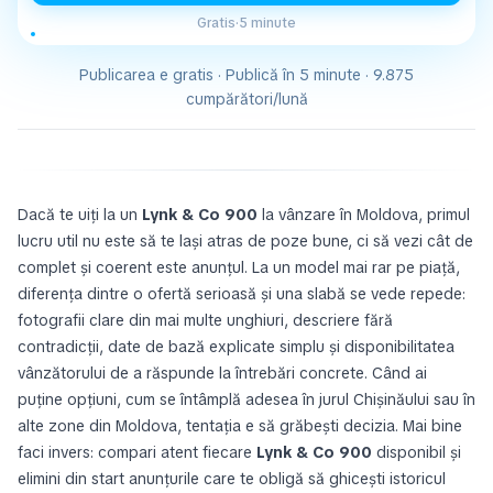
Gratis
·
5 minute
Publicarea e gratis · Publică în 5 minute · 9.875
cumpărători/lună
Dacă te uiți la un
Lynk & Co 900
la vânzare în Moldova, primul
lucru util nu este să te lași atras de poze bune, ci să vezi cât de
complet și coerent este anunțul. La un model mai rar pe piață,
diferența dintre o ofertă serioasă și una slabă se vede repede:
fotografii clare din mai multe unghiuri, descriere fără
contradicții, date de bază explicate simplu și disponibilitatea
vânzătorului de a răspunde la întrebări concrete. Când ai
puține opțiuni, cum se întâmplă adesea în jurul Chișinăului sau în
alte zone din Moldova, tentația e să grăbești decizia. Mai bine
faci invers: compari atent fiecare
Lynk & Co 900
disponibil și
elimini din start anunțurile care te obligă să ghicești istoricul