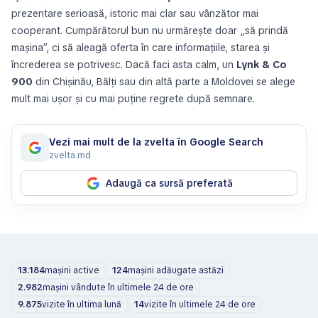
prezentare serioasă, istoric mai clar sau vânzător mai
cooperant. Cumpărătorul bun nu urmărește doar „să prindă
mașina”, ci să aleagă oferta în care informațiile, starea și
încrederea se potrivesc. Dacă faci asta calm, un
Lynk & Co
900
din Chișinău, Bălți sau din altă parte a Moldovei se alege
mult mai ușor și cu mai puține regrete după semnare.
Vezi mai mult de la zvelta în Google Search
zvelta.md
Adaugă ca sursă preferată
13.184
mașini active
124
mașini adăugate astăzi
2.982
mașini vândute în ultimele 24 de ore
9.875
vizite în ultima lună
14
vizite în ultimele 24 de ore