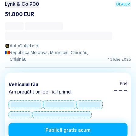
Lynk & Co 900
DEALER
51.800 EUR
AutoOutlet.md
Republica Moldova, Municipiul Chișinău,
Chișinău
13 Iulie 2026
Preț
Vehiculul tău
– – –
Am pregătit un loc - ia-l primul.
Publică gratis acum