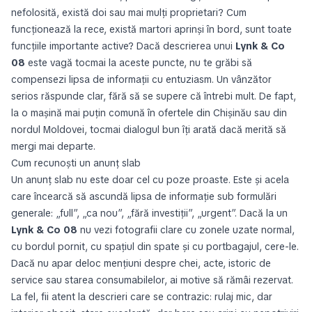
nefolosită, există doi sau mai mulți proprietari? Cum
funcționează la rece, există martori aprinși în bord, sunt toate
funcțiile importante active? Dacă descrierea unui
Lynk & Co
08
este vagă tocmai la aceste puncte, nu te grăbi să
compensezi lipsa de informații cu entuziasm. Un vânzător
serios răspunde clar, fără să se supere că întrebi mult. De fapt,
la o mașină mai puțin comună în ofertele din Chișinău sau din
nordul Moldovei, tocmai dialogul bun îți arată dacă merită să
mergi mai departe.
Cum recunoști un anunț slab
Un anunț slab nu este doar cel cu poze proaste. Este și acela
care încearcă să ascundă lipsa de informație sub formulări
generale: „full”, „ca nou”, „fără investiții”, „urgent”. Dacă la un
Lynk & Co 08
nu vezi fotografii clare cu zonele uzate normal,
cu bordul pornit, cu spațiul din spate și cu portbagajul, cere-le.
Dacă nu apar deloc mențiuni despre chei, acte, istoric de
service sau starea consumabilelor, ai motive să rămâi rezervat.
La fel, fii atent la descrieri care se contrazic: rulaj mic, dar