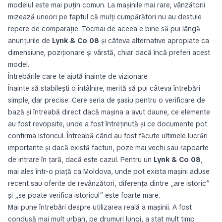
modelul este mai puțin comun. La mașinile mai rare, vânzătorii
mizează uneori pe faptul că mulți cumpărători nu au destule
repere de comparație. Tocmai de aceea e bine să pui lângă
anunțurile de
Lynk & Co 08
și câteva alternative apropiate ca
dimensiune, poziționare și vârstă, chiar dacă încă preferi acest
model.
Întrebările care te ajută înainte de vizionare
Înainte să stabilești o întâlnire, merită să pui câteva întrebări
simple, dar precise. Cere seria de șasiu pentru o verificare de
bază și întreabă direct dacă mașina a avut daune, ce elemente
au fost revopsite, unde a fost întreținută și ce documente pot
confirma istoricul. Întreabă când au fost făcute ultimele lucrări
importante și dacă există facturi, poze mai vechi sau rapoarte
de intrare în țară, dacă este cazul. Pentru un
Lynk & Co 08
,
mai ales într-o piață ca Moldova, unde pot exista mașini aduse
recent sau oferite de revânzători, diferența dintre „are istoric”
și „se poate verifica istoricul” este foarte mare.
Mai pune întrebări despre utilizarea reală a mașinii. A fost
condusă mai mult urban, pe drumuri lungi, a stat mult timp