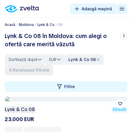
Adaugă mașină
Acasă
Moldova
Lynk & Co
08
Lynk & Co 08 în Moldova: cum alegi o
1
ofertă care merită văzută
Sortează după
EUR
Lynk & Co 08
Resetează filtrele
Filtre
Lynk & Co 08
DEALER
23.000 EUR