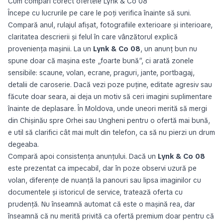
Cum compari corect ofertele Lynk & Co 08
Începe cu lucrurile pe care le poți verifica înainte să suni.
Compară anul, rulajul afișat, fotografiile exterioare și interioare,
claritatea descrierii și felul în care vânzătorul explică
proveniența mașinii. La un
Lynk & Co 08
, un anunț bun nu
spune doar că mașina este „foarte bună”, ci arată zonele
sensibile: scaune, volan, ecrane, praguri, jante, portbagaj,
detalii de caroserie. Dacă vezi poze puține, editate agresiv sau
făcute doar seara, ai deja un motiv să ceri imagini suplimentare
înainte de deplasare. În Moldova, unde uneori merită să mergi
din Chișinău spre Orhei sau Ungheni pentru o ofertă mai bună,
e util să clarifici cât mai mult din telefon, ca să nu pierzi un drum
degeaba.
Compară apoi consistența anunțului. Dacă un
Lynk & Co 08
este prezentat ca impecabil, dar în poze observi uzură pe
volan, diferențe de nuanță la panouri sau lipsa imaginilor cu
documentele și istoricul de service, tratează oferta cu
prudență. Nu înseamnă automat că este o mașină rea, dar
înseamnă că nu merită privită ca ofertă premium doar pentru că