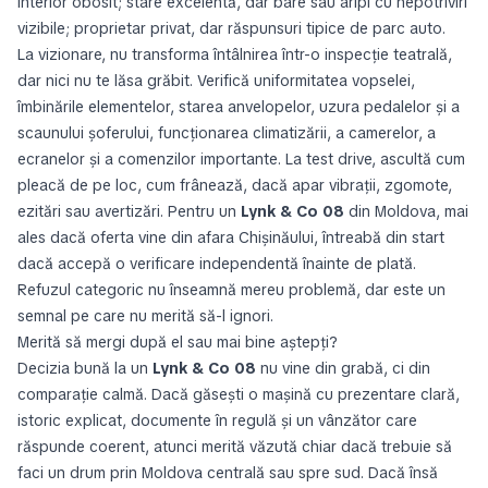
interior obosit; stare excelentă, dar bare sau aripi cu nepotriviri
vizibile; proprietar privat, dar răspunsuri tipice de parc auto.
La vizionare, nu transforma întâlnirea într-o inspecție teatrală,
dar nici nu te lăsa grăbit. Verifică uniformitatea vopselei,
îmbinările elementelor, starea anvelopelor, uzura pedalelor și a
scaunului șoferului, funcționarea climatizării, a camerelor, a
ecranelor și a comenzilor importante. La test drive, ascultă cum
pleacă de pe loc, cum frânează, dacă apar vibrații, zgomote,
ezitări sau avertizări. Pentru un
Lynk & Co 08
din Moldova, mai
ales dacă oferta vine din afara Chișinăului, întreabă din start
dacă accepă o verificare independentă înainte de plată.
Refuzul categoric nu înseamnă mereu problemă, dar este un
semnal pe care nu merită să-l ignori.
Merită să mergi după el sau mai bine aștepți?
Decizia bună la un
Lynk & Co 08
nu vine din grabă, ci din
comparație calmă. Dacă găsești o mașină cu prezentare clară,
istoric explicat, documente în regulă și un vânzător care
răspunde coerent, atunci merită văzută chiar dacă trebuie să
faci un drum prin Moldova centrală sau spre sud. Dacă însă