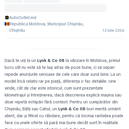
AutoOutlet.md
Republica Moldova, Municipiul Chișinău,
Chișinău
13 Iulie 2026
Dacă te uiți la un
Lynk & Co 08
la vânzare în Moldova, primul
lucru util nu este să te lași atras de poze bune, ci să separi
repede anunțurile serioase de cele care doar sună bine. La un
model încă relativ rar pe piață, diferența o fac detaliile: cine
vinde, cât de clar este istoricul, cum sunt prezentate
kilometrajul și întreținerea, dacă descrierea explică mașina sau
doar repetă echipări fără context. Pentru un cumpărător din
Chișinău, Bălți sau Cahul, un
Lynk & Co 08
bun merită urmărit
atent, dar și filtrat cu răbdare, pentru că tocmai raritatea poate
face ca unele oferte să pară mai bune decât sunt în realitate.