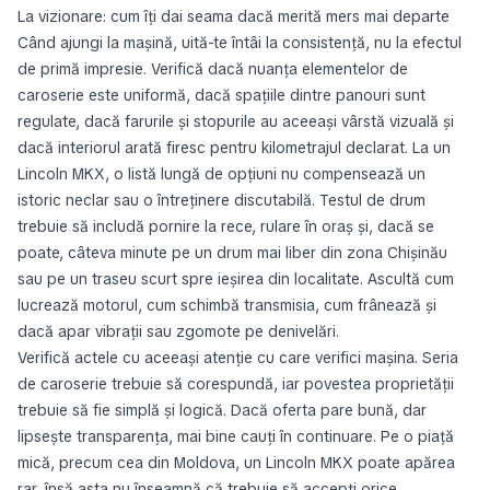
La vizionare: cum îți dai seama dacă merită mers mai departe
Când ajungi la mașină, uită-te întâi la consistență, nu la efectul
de primă impresie. Verifică dacă nuanța elementelor de
caroserie este uniformă, dacă spațiile dintre panouri sunt
regulate, dacă farurile și stopurile au aceeași vârstă vizuală și
dacă interiorul arată firesc pentru kilometrajul declarat. La un
Lincoln MKX, o listă lungă de opțiuni nu compensează un
istoric neclar sau o întreținere discutabilă. Testul de drum
trebuie să includă pornire la rece, rulare în oraș și, dacă se
poate, câteva minute pe un drum mai liber din zona Chișinău
sau pe un traseu scurt spre ieșirea din localitate. Ascultă cum
lucrează motorul, cum schimbă transmisia, cum frânează și
dacă apar vibrații sau zgomote pe denivelări.
Verifică actele cu aceeași atenție cu care verifici mașina. Seria
de caroserie trebuie să corespundă, iar povestea proprietății
trebuie să fie simplă și logică. Dacă oferta pare bună, dar
lipsește transparența, mai bine cauți în continuare. Pe o piață
mică, precum cea din Moldova, un Lincoln MKX poate apărea
rar, însă asta nu înseamnă că trebuie să accepți orice