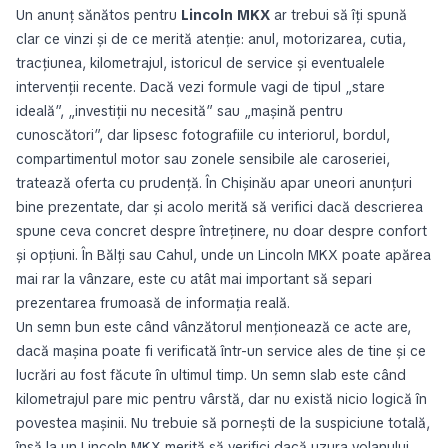
Un anunț sănătos pentru
Lincoln MKX
ar trebui să îți spună
clar ce vinzi și de ce merită atenție: anul, motorizarea, cutia,
tracțiunea, kilometrajul, istoricul de service și eventualele
intervenții recente. Dacă vezi formule vagi de tipul „stare
ideală”, „investiții nu necesită” sau „mașină pentru
cunoscători”, dar lipsesc fotografiile cu interiorul, bordul,
compartimentul motor sau zonele sensibile ale caroseriei,
tratează oferta cu prudență. În Chișinău apar uneori anunțuri
bine prezentate, dar și acolo merită să verifici dacă descrierea
spune ceva concret despre întreținere, nu doar despre confort
și opțiuni. În Bălți sau Cahul, unde un Lincoln MKX poate apărea
mai rar la vânzare, este cu atât mai important să separi
prezentarea frumoasă de informația reală.
Un semn bun este când vânzătorul menționează ce acte are,
dacă mașina poate fi verificată într-un service ales de tine și ce
lucrări au fost făcute în ultimul timp. Un semn slab este când
kilometrajul pare mic pentru vârstă, dar nu există nicio logică în
povestea mașinii. Nu trebuie să pornești de la suspiciune totală,
însă la un Lincoln MKX merită să verifici dacă uzura volanului,