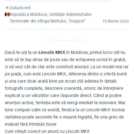
UsAuto.md
Republica Moldova, Unitățile Administrativ-
Teritoriale din stînga Nistrului, Tiraspol’
15 Martie 2026
Dacă te uiți la un
Lincoln MKX
în Moldova, primul lucru util nu
este să te lași atras de poze sau de echiparea scrisă în grabă,
ci să vezi cât de clar este construit anunțul. La un model mai rar
pe piață, cum este Lincoln MKX, diferența dintre o ofertă bună
și una care doar arată bine pe ecran stă adesea în detalii:
fotografii complete, descriere coerentă, istoric de întreținere
explicat și un vânzător care răspunde direct. Când ai puține
anunțuri active, tentația este să mergi imediat la vizionare. Mai
bine compari calm ce există, fiindcă la un Lincoln MKX tocmai
raritatea poate ascunde fie o mașină îngrijită, fie una greu de
evaluat fără întrebări bune.
Cum citești corect un anunț cu Lincoln MKX