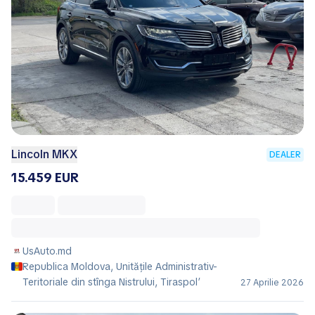
Lincoln MKX
DEALER
15.459 EUR
UsAuto.md
Republica Moldova, Unitățile Administrativ-
Teritoriale din stînga Nistrului, Tiraspol’
27 Aprilie 2026