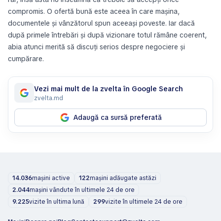
compromis. O ofertă bună este aceea în care mașina,
documentele și vânzătorul spun aceeași poveste. Iar dacă
după primele întrebări și după vizionare totul rămâne coerent,
abia atunci merită să discuți serios despre negociere și
cumpărare.
Vezi mai mult de la zvelta în Google Search
zvelta.md
Adaugă ca sursă preferată
14.036
mașini active
122
mașini adăugate astăzi
2.044
mașini vândute în ultimele 24 de ore
9.225
vizite în ultima lună
299
vizite în ultimele 24 de ore