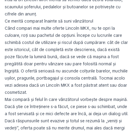
scaunului șoferului, pedalelor și butoanelor se potrivește cu
cifrele din anunț.
Ce merită comparat înainte să suni vânzătorul
Când compari mai multe oferte Lincoln MKX, nu te opri la
culoare, roți sau pachetul de opțiuni. Începe cu lucrurile care
schimbă costul de utilizare și riscul după cumpărare: cât de clar
este istoricul, cât de completă este descrierea, dacă există
poze făcute la lumină bună, dacă se vede că mașina a fost
pregătită doar pentru vânzare sau pare folosită normal și
îngrijită. O ofertă serioasă nu ascunde colțurile barelor, muchiile
ușilor, pragurile, portbagajul și consola centrală. Tocmai acolo
vezi adesea dacă un Lincoln MKX a fost păstrat atent sau doar
cosmetizat.
Mai compară și felul în care vânzătorul vorbește despre mașină.
Dacă știe ce întreținere s-a făcut, ce piese s-au schimbat, unde
a fost servisată și ce mici defecte are încă, ai deja un dialog util.
Dacă răspunsurile sunt evazive și totul se rezumă la „veniți și
vedeți”, oferta poate să nu merite drumul, mai ales dacă mergi