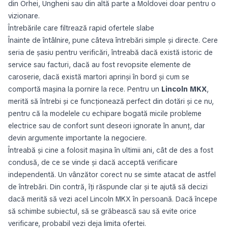
din Orhei, Ungheni sau din altă parte a Moldovei doar pentru o
vizionare.
Întrebările care filtrează rapid ofertele slabe
Înainte de întâlnire, pune câteva întrebări simple și directe. Cere
seria de șasiu pentru verificări, întreabă dacă există istoric de
service sau facturi, dacă au fost revopsite elemente de
caroserie, dacă există martori aprinși în bord și cum se
comportă mașina la pornire la rece. Pentru un
Lincoln MKX
,
merită să întrebi și ce funcționează perfect din dotări și ce nu,
pentru că la modelele cu echipare bogată micile probleme
electrice sau de confort sunt deseori ignorate în anunț, dar
devin argumente importante la negociere.
Întreabă și cine a folosit mașina în ultimii ani, cât de des a fost
condusă, de ce se vinde și dacă acceptă verificare
independentă. Un vânzător corect nu se simte atacat de astfel
de întrebări. Din contră, îți răspunde clar și te ajută să decizi
dacă merită să vezi acel Lincoln MKX în persoană. Dacă începe
să schimbe subiectul, să se grăbească sau să evite orice
verificare, probabil vezi deja limita ofertei.