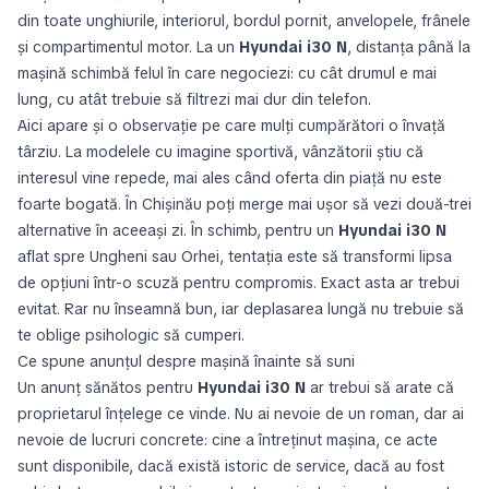
din toate unghiurile, interiorul, bordul pornit, anvelopele, frânele
și compartimentul motor. La un
Hyundai i30 N
, distanța până la
mașină schimbă felul în care negociezi: cu cât drumul e mai
lung, cu atât trebuie să filtrezi mai dur din telefon.
Aici apare și o observație pe care mulți cumpărători o învață
târziu. La modelele cu imagine sportivă, vânzătorii știu că
interesul vine repede, mai ales când oferta din piață nu este
foarte bogată. În Chișinău poți merge mai ușor să vezi două-trei
alternative în aceeași zi. În schimb, pentru un
Hyundai i30 N
aflat spre Ungheni sau Orhei, tentația este să transformi lipsa
de opțiuni într-o scuză pentru compromis. Exact asta ar trebui
evitat. Rar nu înseamnă bun, iar deplasarea lungă nu trebuie să
te oblige psihologic să cumperi.
Ce spune anunțul despre mașină înainte să suni
Un anunț sănătos pentru
Hyundai i30 N
ar trebui să arate că
proprietarul înțelege ce vinde. Nu ai nevoie de un roman, dar ai
nevoie de lucruri concrete: cine a întreținut mașina, ce acte
sunt disponibile, dacă există istoric de service, dacă au fost