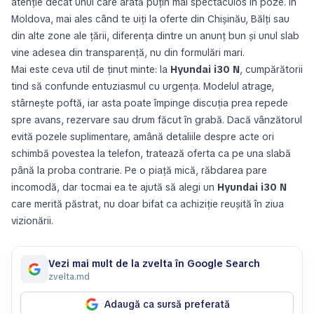
atenție decât unul care arată puțin mai spectaculos în poze. În
Moldova, mai ales când te uiți la oferte din Chișinău, Bălți sau
din alte zone ale țării, diferența dintre un anunț bun și unul slab
vine adesea din transparență, nu din formulări mari.
Mai este ceva util de ținut minte: la
Hyundai i30 N
, cumpărătorii
tind să confunde entuziasmul cu urgența. Modelul atrage,
stârnește poftă, iar asta poate împinge discuția prea repede
spre avans, rezervare sau drum făcut în grabă. Dacă vânzătorul
evită pozele suplimentare, amână detaliile despre acte ori
schimbă povestea la telefon, tratează oferta ca pe una slabă
până la proba contrarie. Pe o piață mică, răbdarea pare
incomodă, dar tocmai ea te ajută să alegi un
Hyundai i30 N
care merită păstrat, nu doar bifat ca achiziție reușită în ziua
vizionării.
Vezi mai mult de la zvelta în Google Search
zvelta.md
Adaugă ca sursă preferată