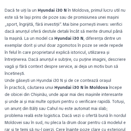
Dacă te uiți la un
Hyundai i30 N
în Moldova, primul lucru util nu
este să te lași prins de poze sau de promisiunea unei mașini
„sport, îngrijită, fără investiții”. Mai bine pornești invers: verifici
dacă anunțul oferă destule detalii încât să merite drumul până
la mașină. La un model ca
Hyundai i30 N
, diferența dintre un
exemplar dorit și unul doar zgomotos în poze se vede repede
în felul în care proprietarul explică istoricul, utilizarea și
întreținerea. Dacă anunțul e subțire, cu puține imagini, descriere
vagă și fără context despre service, ai deja un motiv bun să
încetinești.
Unde găsești un Hyundai i30 N și de ce contează orașul
În practică, căutarea unui
Hyundai i30 N în Moldova
începe
de obicei din Chișinău, unde apar mai des mașinile interesante
și unde ai și mai multe opțiuni pentru o verificare rapidă. Totuși,
un anunț din Bălți sau Cahul nu este automat mai slab;
problema reală este logistica. Dacă vezi o ofertă bună în nordul
Moldovei sau în sud, nu pleca la drum doar pentru că modelul e
rar și te temi să nu-l pierzi. Cere înainte poze clare cu exteriorul