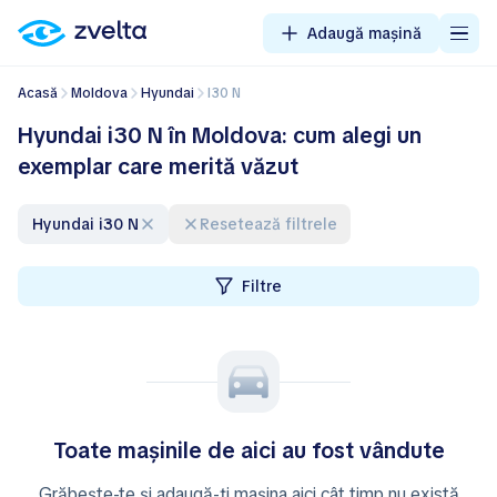
Adaugă mașină
Acasă
Moldova
Hyundai
i30 N
Hyundai i30 N în Moldova: cum alegi un
exemplar care merită văzut
Hyundai i30 N
Resetează filtrele
Filtre
Toate mașinile de aici au fost vândute
Grăbește-te și adaugă-ți mașina aici cât timp nu există