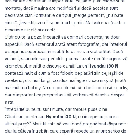
schimbate consumabile importante, ce jante și anvelope sunt
montate, dacă mașina are modificări și dacă acestea sunt
declarate clar. Formulările de tipul „merge perfect”, „nu bate
nimic”, „investiții zero” spun foarte puțin. Mai valoroasă este o
descriere simplă și exactă.
Uitându-te la poze, încearcă să compari coerența, nu doar
aspectul. Dacă exteriorul arată atent fotografiat, dar interiorul
e surprins superficial, întreabă-te ce nu s-a vrut arătat. Dacă
volanul, scaunele sau pedalele par mai uzate decât sugerează
kilometrajul, merită o discuție calmă. La un
Hyundai i30 N
contează mult și cum a fost folosit: deplasări zilnice, ieșiri de
weekend, drumuri lungi, condus mai agresiv sau mașină ținută
mai mult ca hobby. Nu e o problemă că a fost condusă sportiv,
dar e important ca proprietarul să vorbească deschis despre
asta.
Întrebările bune nu sunt multe, dar trebuie puse bine
Când suni pentru un
Hyundai i30 N
, nu începe cu „care e
ultimul preț?”. Mai util este să vezi dacă proprietarul răspunde
clar la câteva întrebări care separă repede un anunț serios de