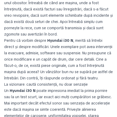
unul obositor. Întreabă de când are mașina, unde a fost
întreținută, dacă există facturi sau înregistrări, dacă s-a făcut
vreo revopsire, dacă sunt elemente schimbate după incidente și
dacă există două seturi de chei. Apoi întreabă simplu cum
pornește la rece, cum se comportă transmisia și dacă sunt
zgomote sau avertizări în bord.
Pentru că vorbim despre
Hyundai i30 N
, merită să întrebi
direct și despre modificări. Unele exemplare pot avea intervenții
la evacuare, admisie, software sau suspensie. Nu presupune că
orice modificare e un capăt de drum, dar cere detalii. Cine a
făcut-o, de ce, există piese originale, cum a fost întreținută
mașina după aceea? Un vânzător bun nu se supără pe astfel de
întrebări. Din contră, îți răspunde ordonat și fără teatru.
La vizionare: caută consistență, nu doar senzație
Un
Hyundai i30 N
poate impresiona imediat la prima pornire
sau la un test scurt, iar exact aici mulți cumpărători se grăbesc.
Mai important decât efectul sonor sau senzația de accelerație
este dacă mașina se simte coerentă. Privește alinierea
elementelor de caroserie, uniformitatea vopselei, starea