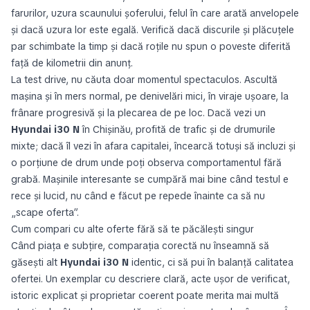
farurilor, uzura scaunului șoferului, felul în care arată anvelopele
și dacă uzura lor este egală. Verifică dacă discurile și plăcuțele
par schimbate la timp și dacă roțile nu spun o poveste diferită
față de kilometrii din anunț.
La test drive, nu căuta doar momentul spectaculos. Ascultă
mașina și în mers normal, pe denivelări mici, în viraje ușoare, la
frânare progresivă și la plecarea de pe loc. Dacă vezi un
Hyundai i30 N
în Chișinău, profită de trafic și de drumurile
mixte; dacă îl vezi în afara capitalei, încearcă totuși să incluzi și
o porțiune de drum unde poți observa comportamentul fără
grabă. Mașinile interesante se cumpără mai bine când testul e
rece și lucid, nu când e făcut pe repede înainte ca să nu
„scape oferta”.
Cum compari cu alte oferte fără să te păcălești singur
Când piața e subțire, comparația corectă nu înseamnă să
găsești alt
Hyundai i30 N
identic, ci să pui în balanță calitatea
ofertei. Un exemplar cu descriere clară, acte ușor de verificat,
istoric explicat și proprietar coerent poate merita mai multă