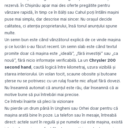
rezervă. În Chișinău apar mai des oferte pregătite pentru
vânzare rapidă, în timp ce în Bălți sau Cahul poți întâlni mașini
puse mai simplu, dar descrise mai sincer. Nu orașul decide
calitatea, ci atenția proprietarului, însă tonul anunțului spune
multe.
Un semn bun este când vânzătorul explică de ce vinde mașina
și ce lucrări s-au făcut recent. Un semn slab este când textul
promite doar că mașina este „ideală”, „fără investiții” sau „ca
nouă”, fără nicio informație verificabilă. La un
Chrysler 200
second hand
, caută logică între kilometraj, uzura vizibilă și
starea interiorului. Un volan tocit, scaune obosite și butoane
șterse nu se potrivesc cu un rulaj foarte mic afișat fără dovezi.
Nu înseamnă automat că anunțul este rău, dar înseamnă că ai
motive bune să pui întrebări mai precise.
Ce întrebi înainte să pleci la vizionare
Nu pierde un drum până în Ungheni sau Orhei doar pentru că
mașina arată bine în poze. La telefon sau în mesaje, întreabă
direct: actele sunt în regulă și pe numele cui este mașina, există