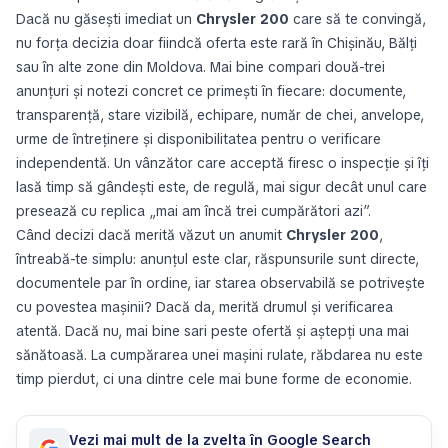
Dacă nu găsești imediat un
Chrysler 200
care să te convingă,
nu forța decizia doar fiindcă oferta este rară în Chișinău, Bălți
sau în alte zone din Moldova. Mai bine compari două-trei
anunțuri și notezi concret ce primești în fiecare: documente,
transparență, stare vizibilă, echipare, număr de chei, anvelope,
urme de întreținere și disponibilitatea pentru o verificare
independentă. Un vânzător care acceptă firesc o inspecție și îți
lasă timp să gândești este, de regulă, mai sigur decât unul care
presează cu replica „mai am încă trei cumpărători azi”.
Când decizi dacă merită văzut un anumit
Chrysler 200
,
întreabă-te simplu: anunțul este clar, răspunsurile sunt directe,
documentele par în ordine, iar starea observabilă se potrivește
cu povestea mașinii? Dacă da, merită drumul și verificarea
atentă. Dacă nu, mai bine sari peste ofertă și aștepți una mai
sănătoasă. La cumpărarea unei mașini rulate, răbdarea nu este
timp pierdut, ci una dintre cele mai bune forme de economie.
Vezi mai mult de la zvelta în Google Search