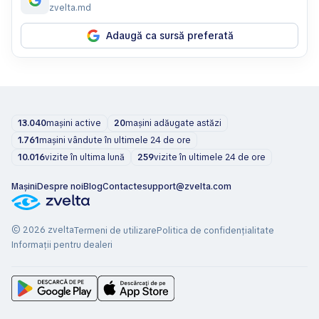
zvelta.md
Adaugă ca sursă preferată
13.040
mașini active
20
mașini adăugate astăzi
1.761
mașini vândute în ultimele 24 de ore
10.016
vizite în ultima lună
259
vizite în ultimele 24 de ore
Mașini
Despre noi
Blog
Contacte
support@zvelta.com
© 2026 zvelta
Termeni de utilizare
Politica de confidențialitate
Informații pentru dealeri