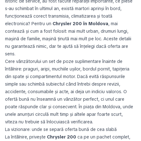
istoric de service, au fost făcute reparații importante, ce piese
s-au schimbat în ultimul an, există martori aprinși în bord,
funcționează corect transmisia, climatizarea și toată
electronica? Pentru un
Chrysler 200 în Moldova
, mai
contează și cum a fost folosit: mai mult urban, drumuri lungi,
mașină de familie, mașină ținută mai mult pe loc. Aceste detalii
nu garantează nimic, dar te ajută să înțelegi dacă oferta are
sens.
Cere vânzătorului un set de poze suplimentare înainte de
întâlnire: praguri, aripi, muchiile ușilor, bordul pornit, tapițeria
din spate și compartimentul motor. Dacă evită răspunsurile
simple sau schimbă subiectul când întrebi despre revizii,
accidente, consumabile și acte, ai deja un indiciu valoros. O
ofertă bună nu înseamnă un vânzător perfect, ci unul care
poate răspunde clar și consecvent. În piața din Moldova, unde
unele anunțuri circulă mult timp și altele apar foarte scurt,
viteza nu trebuie să înlocuiască verificarea.
La vizionare: unde se separă oferta bună de cea slabă
La întâlnire, privește
Chrysler 200
ca pe un pachet complet,