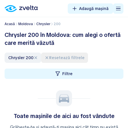
Adaugă mașină
Acasă
Moldova
Chrysler
200
Chrysler 200 în Moldova: cum alegi o ofertă
care merită văzută
Chrysler 200
Resetează filtrele
Filtre
Toate mașinile de aici au fost vândute
Grăbește-te și adaugă-ți mașina aici cât timp nu există