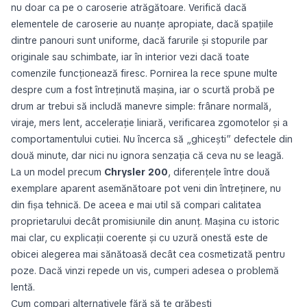
nu doar ca pe o caroserie atrăgătoare. Verifică dacă
elementele de caroserie au nuanțe apropiate, dacă spațiile
dintre panouri sunt uniforme, dacă farurile și stopurile par
originale sau schimbate, iar în interior vezi dacă toate
comenzile funcționează firesc. Pornirea la rece spune multe
despre cum a fost întreținută mașina, iar o scurtă probă pe
drum ar trebui să includă manevre simple: frânare normală,
viraje, mers lent, accelerație liniară, verificarea zgomotelor și a
comportamentului cutiei. Nu încerca să „ghicești” defectele din
două minute, dar nici nu ignora senzația că ceva nu se leagă.
La un model precum
Chrysler 200
, diferențele între două
exemplare aparent asemănătoare pot veni din întreținere, nu
din fișa tehnică. De aceea e mai util să compari calitatea
proprietarului decât promisiunile din anunț. Mașina cu istoric
mai clar, cu explicații coerente și cu uzură onestă este de
obicei alegerea mai sănătoasă decât cea cosmetizată pentru
poze. Dacă vinzi repede un vis, cumperi adesea o problemă
lentă.
Cum compari alternativele fără să te grăbești