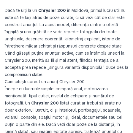
Dacă te uiți la un
Chrysler 200
în Moldova, primul lucru util nu
este să te lași atras de poze curate, ci să vezi cât de clar este
construit anunțul. La acest model, diferența dintre o ofertă
îngrijită și una grăbită se vede repede: fotografii din toate
unghiurile, descriere coerentă, kilometraj explicat, istoric de
întreținere măcar schițat și răspunsuri concrete despre stare.
Când găsești puține anunțuri active, cum se întâmplă uneori la
Chrysler 200, merită să fii și mai atent, fiindcă tentația de a
accepta prea repede „singura variantă disponibilă” duce des la
compromisuri slabe.
Cum citești corect un anunț Chrysler 200
Începe cu lucrurile simple: compară anul, motorizarea
menționată, tipul cutiei, nivelul de echipare și numărul de
fotografii. Un
Chrysler 200
listat curat ar trebui să arate nu
doar exteriorul lustruit, ci și interiorul, portbagajul, scaunele,
volanul, consola, spațiul motor și, ideal, documentele sau cel
puțin o parte din ele. Dacă vezi doar poze de la distanță, în
lumină slabă, sau imagini editate agresiv, tratează anunțul cu