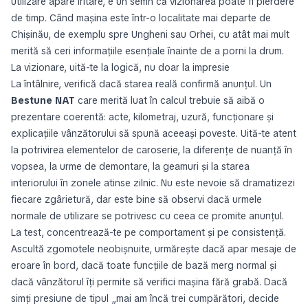
utilizare apare iritare, e un semn că vizionarea poate fi pierdere
de timp. Când mașina este într-o localitate mai departe de
Chișinău, de exemplu spre Ungheni sau Orhei, cu atât mai mult
merită să ceri informațiile esențiale înainte de a porni la drum.
La vizionare, uită-te la logică, nu doar la impresie
La întâlnire, verifică dacă starea reală confirmă anunțul. Un
Bestune NAT
care merită luat în calcul trebuie să aibă o
prezentare coerentă: acte, kilometraj, uzură, funcționare și
explicațiile vânzătorului să spună aceeași poveste. Uită-te atent
la potrivirea elementelor de caroserie, la diferențe de nuanță în
vopsea, la urme de demontare, la geamuri și la starea
interiorului în zonele atinse zilnic. Nu este nevoie să dramatizezi
fiecare zgârietură, dar este bine să observi dacă urmele
normale de utilizare se potrivesc cu ceea ce promite anunțul.
La test, concentrează-te pe comportament și pe consistență.
Ascultă zgomotele neobișnuite, urmărește dacă apar mesaje de
eroare în bord, dacă toate funcțiile de bază merg normal și
dacă vânzătorul îți permite să verifici mașina fără grabă. Dacă
simți presiune de tipul „mai am încă trei cumpărători, decide