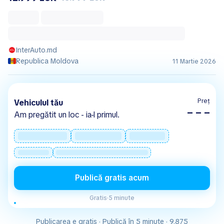
InterAuto.md
Republica Moldova
11 Martie 2026
Preț
Vehiculul tău
– – –
Am pregătit un loc - ia-l primul.
Publică gratis acum
Gratis
·
5 minute
Publicarea e gratis · Publică în 5 minute · 9.875