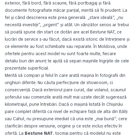
exterior, fără bord, fără scaune, fără portbagaj și fără
documente fotografiate măcar parțial, merită să fii prudent. La
fel și când descrierea este prea generală: „stare ideală”, „nu
necesită investiții”, „urgent” și atât. Un vânzător serios ar trebui
să poată spune din start ce dotări are acel Bestune NAT, ce
lucrări de service s-au făcut, dacă există istoric de întreținere și
ce elemente au fost schimbate sau reparate. În Moldova, unde
ofertele pentru acest model nu sunt foarte multe, fiecare
detaliu bun din anunț te ajută să separi mașinile îngrijite de cele
prezentate superficial.
Merită să compari și felul în care arată mașina în fotografii din
unghiuri diferite. Nu căuta perfecțiune de showroom, ci
consecvență. Dacă exteriorul pare curat, dar volanul, scaunul
șoferului sau comenzile arată mult mai uzate decât sugerează
kilometrajul, pune întrebări. Dacă o mașină listată în Chișinău
pare complet diferită ca nivel de echipare față de alta din Bălți
sau Cahul, nu presupune imediat că una este „mai bună”; cere
clarificări despre versiune, origine și ce este inclus efectiv în
ofertă. La
Bestune NAT
, tocmai pentru că modelul nu este