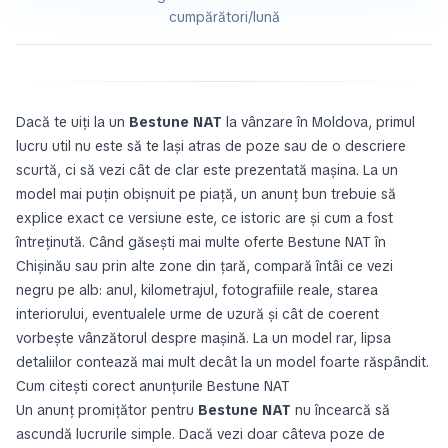
cumpărători/lună
Dacă te uiți la un
Bestune NAT
la vânzare în Moldova, primul
lucru util nu este să te lași atras de poze sau de o descriere
scurtă, ci să vezi cât de clar este prezentată mașina. La un
model mai puțin obișnuit pe piață, un anunț bun trebuie să
explice exact ce versiune este, ce istoric are și cum a fost
întreținută. Când găsești mai multe oferte Bestune NAT în
Chișinău sau prin alte zone din țară, compară întâi ce vezi
negru pe alb: anul, kilometrajul, fotografiile reale, starea
interiorului, eventualele urme de uzură și cât de coerent
vorbește vânzătorul despre mașină. La un model rar, lipsa
detaliilor contează mai mult decât la un model foarte răspândit.
Cum citești corect anunțurile Bestune NAT
Un anunț promițător pentru
Bestune NAT
nu încearcă să
ascundă lucrurile simple. Dacă vezi doar câteva poze de