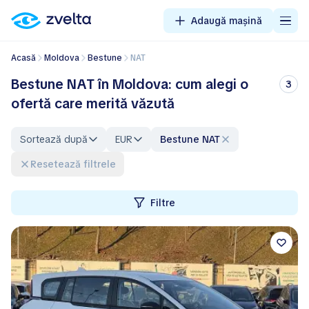
Adaugă mașină
Acasă
Moldova
Bestune
NAT
Bestune NAT în Moldova: cum alegi o
3
ofertă care merită văzută
Sortează după
EUR
Bestune NAT
Resetează filtrele
Filtre