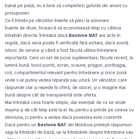
banal pe piață, nu e bine să completezi golurile din anunț cu
presupuneri.
Ce îl întrebi pe vânzător înainte să pleci la vizionare
Înainte de drum, încearcă să economisești timp cu câteva
întrebări directe. Întreabă dacă
Bestune NAT
are acte în
regulă, dacă seria poate fi verificată fără ezitare, dacă există
istoric de service și când a fost făcută ultima întreținere
importantă. Cere un set de poze suplimentare, făcute recent, la
lumină bună: bord pornit, ecran, scaune, praguri, portbagaj,
roți, compartimentul relevant pentru întreținere și orice zonă
unde s-ar putea vedea reparații sau uzură. Un vânzător care
răspunde clar și repede îți oferă, de obicei, și o imagine mai
bună despre cât de transparentă este oferta.
Mai întreabă ceva foarte simplu, dar esențial: de ce se vinde
mașina și de cât timp este la el. Nu pentru a prinde pe cineva cu
minciuna, ci pentru a vedea dacă povestea este coerentă.
Dacă pentru un
Bestune NAT
din Moldova primești răspunsuri
vagi la întrebări de bază, iar la întrebările despre întreținere sau