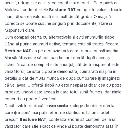
acum”, retrage-te calm și compară mai departe. Pe o piață ca
Moldova, unde ofertele
Bestune NAT
nu apar în volume foarte
mari, răbdarea valorează mai mult decât graba. O mașină
corectă se poate susține singură prin documente, stare și
răspunsuri clare.
Cum compari oferta cu alternativele și eviți anunțurile slabe
Când ai puține anunțuri active, tentația este să tratezi fiecare
Bestune NAT
ca pe o ocazie rară care trebuie prinsă imediat.
Mai sănătos este să compari fiecare ofertă după aceeași
schemă: cât de complet este anunțul, cât de transparent este
vânzătorul, ce istoric poate demonstra, cum arată mașina în
detaliu și cât de multă muncă de după cumpărare îți imaginezi
că vei avea. O ofertă slabă nu este neapărat doar cea cu poze
proaste; uneori este aceea în care totul sună frumos, dar nimic
concret nu poate fi verificat.
Dacă eziti între două mașini similare, alege de obicei oferta
care îți inspiră mai puțin efort de clarificare. La un model
precum
Bestune NAT
, contează enorm să cumperi de la un
vânzător care știe exact ce vinde și poate demonstra asta. În