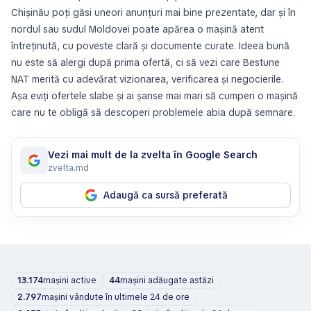
Chișinău poți găsi uneori anunțuri mai bine prezentate, dar și în
nordul sau sudul Moldovei poate apărea o mașină atent
întreținută, cu poveste clară și documente curate. Ideea bună
nu este să alergi după prima ofertă, ci să vezi care Bestune
NAT merită cu adevărat vizionarea, verificarea și negocierile.
Așa eviți ofertele slabe și ai șanse mai mari să cumperi o mașină
care nu te obligă să descoperi problemele abia după semnare.
Vezi mai mult de la zvelta în Google Search
zvelta.md
Adaugă ca sursă preferată
13.174
mașini active
44
mașini adăugate astăzi
2.797
mașini vândute în ultimele 24 de ore