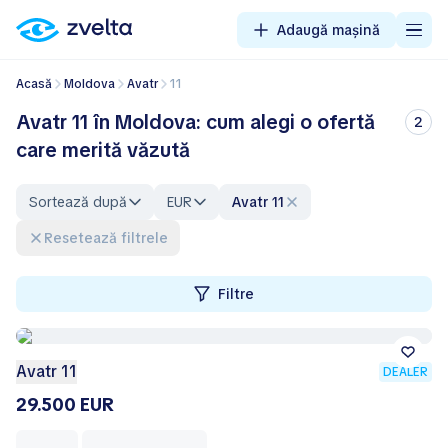
Adaugă mașină
Acasă
Moldova
Avatr
11
Avatr 11 în Moldova: cum alegi o ofertă
2
care merită văzută
Sortează după
EUR
Avatr 11
Resetează filtrele
Filtre
Avatr 11
DEALER
29.500 EUR