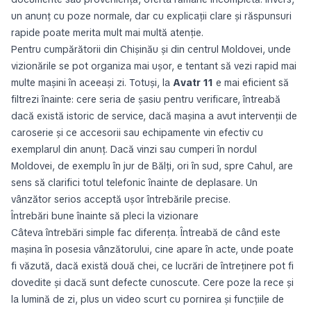
un anunț cu poze normale, dar cu explicații clare și răspunsuri
rapide poate merita mult mai multă atenție.
Pentru cumpărătorii din Chișinău și din centrul Moldovei, unde
vizionările se pot organiza mai ușor, e tentant să vezi rapid mai
multe mașini în aceeași zi. Totuși, la
Avatr 11
e mai eficient să
filtrezi înainte: cere seria de șasiu pentru verificare, întreabă
dacă există istoric de service, dacă mașina a avut intervenții de
caroserie și ce accesorii sau echipamente vin efectiv cu
exemplarul din anunț. Dacă vinzi sau cumperi în nordul
Moldovei, de exemplu în jur de Bălți, ori în sud, spre Cahul, are
sens să clarifici totul telefonic înainte de deplasare. Un
vânzător serios acceptă ușor întrebările precise.
Întrebări bune înainte să pleci la vizionare
Câteva întrebări simple fac diferența. Întreabă de când este
mașina în posesia vânzătorului, cine apare în acte, unde poate
fi văzută, dacă există două chei, ce lucrări de întreținere pot fi
dovedite și dacă sunt defecte cunoscute. Cere poze la rece și
la lumină de zi, plus un video scurt cu pornirea și funcțiile de