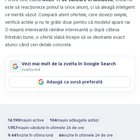
este să reacționeze primul la orice anunț, ci să aleagă inteligent
ce merită văzut. Compară atent ofertele, cere dovezi simple,
verifică actele și nu te grăbi doar pentru că modelul apare rar.
O mașină interesantă rămâne interesantă și după câteva
întrebări bune; o ofertă slabă începe să se destrame exact
atunci când ceri detalii concrete.
Vezi mai mult de la zvelta în Google Search
zvelta.md
Adaugă ca sursă preferată
14.190
mașini active
104
mașini adăugate astăzi
1.957
mașini vândute în ultimele 24 de ore
9.441
vizite în ultima lună
66
vizite în ultimele 24 de ore