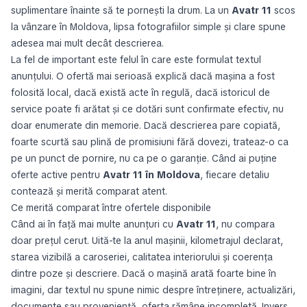
suplimentare înainte să te pornești la drum. La un
Avatr 11
scos
la vânzare în Moldova, lipsa fotografiilor simple și clare spune
adesea mai mult decât descrierea.
La fel de important este felul în care este formulat textul
anunțului. O ofertă mai serioasă explică dacă mașina a fost
folosită local, dacă există acte în regulă, dacă istoricul de
service poate fi arătat și ce dotări sunt confirmate efectiv, nu
doar enumerate din memorie. Dacă descrierea pare copiată,
foarte scurtă sau plină de promisiuni fără dovezi, trateaz-o ca
pe un punct de pornire, nu ca pe o garanție. Când ai puține
oferte active pentru
Avatr 11 în Moldova
, fiecare detaliu
contează și merită comparat atent.
Ce merită comparat între ofertele disponibile
Când ai în față mai multe anunțuri cu
Avatr 11
, nu compara
doar prețul cerut. Uită-te la anul mașinii, kilometrajul declarat,
starea vizibilă a caroseriei, calitatea interiorului și coerența
dintre poze și descriere. Dacă o mașină arată foarte bine în
imagini, dar textul nu spune nimic despre întreținere, actualizări,
documente sau proveniență, oferta rămâne incompletă. Invers,