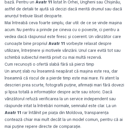
bază. Pentru un
Avatr 11
listat în Orhei, Ungheni sau Chișinău,
astfel de detalii te ajută să decizi dacă merită drumul sau dacă
anunțul trebuie lăsat deoparte.
Mai întreabă ceva foarte simplu, dar util: de ce se vinde mașina
acum. Nu pentru a prinde pe cineva cu o poveste, ci pentru a
vedea dacă răspunsul este firesc și coerent. Un vânzător care
cunoaște bine propriul
Avatr 11
vorbește relaxat despre
utilizare, întreținere și motivele vânzării. Unul care evită tot sau
schimbă subiectul merită privit cu mai multă rezervă.
Cum recunoști o ofertă slabă fără să pierzi timp
Un anunț slab nu înseamnă neapărat că mașina este rea, dar
înseamnă că riscul de a pierde timp este mai mare. Fii atent la
descrieri prea scurte, fotografii puține, afirmații mari fără dovezi
și lipsa totală a informațiilor despre acte sau istoric. Dacă
vânzătorul refuză verificarea la un service independent sau
răspunde iritat la întrebări normale, semnalul este clar. La un
Avatr 11
rar întâlnit pe piața din Moldova, transparența
contează chiar mai mult decât la un model comun, pentru că ai
mai puține repere directe de comparație.