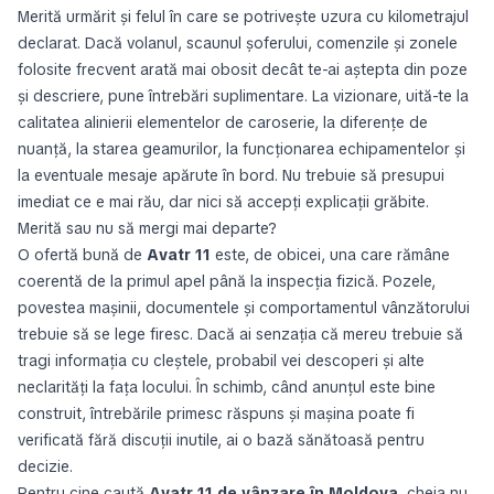
Merită urmărit și felul în care se potrivește uzura cu kilometrajul
declarat. Dacă volanul, scaunul șoferului, comenzile și zonele
folosite frecvent arată mai obosit decât te-ai aștepta din poze
și descriere, pune întrebări suplimentare. La vizionare, uită-te la
calitatea alinierii elementelor de caroserie, la diferențe de
nuanță, la starea geamurilor, la funcționarea echipamentelor și
la eventuale mesaje apărute în bord. Nu trebuie să presupui
imediat ce e mai rău, dar nici să accepți explicații grăbite.
Merită sau nu să mergi mai departe?
O ofertă bună de
Avatr 11
este, de obicei, una care rămâne
coerentă de la primul apel până la inspecția fizică. Pozele,
povestea mașinii, documentele și comportamentul vânzătorului
trebuie să se lege firesc. Dacă ai senzația că mereu trebuie să
tragi informația cu cleștele, probabil vei descoperi și alte
neclarități la fața locului. În schimb, când anunțul este bine
construit, întrebările primesc răspuns și mașina poate fi
verificată fără discuții inutile, ai o bază sănătoasă pentru
decizie.
Pentru cine caută
Avatr 11 de vânzare în Moldova
, cheia nu