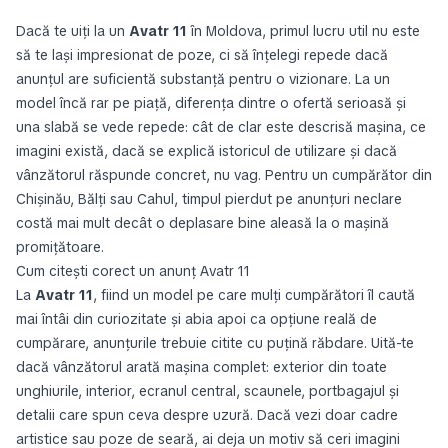
Dacă te uiți la un
Avatr 11
în Moldova, primul lucru util nu este
să te lași impresionat de poze, ci să înțelegi repede dacă
anunțul are suficientă substanță pentru o vizionare. La un
model încă rar pe piață, diferența dintre o ofertă serioasă și
una slabă se vede repede: cât de clar este descrisă mașina, ce
imagini există, dacă se explică istoricul de utilizare și dacă
vânzătorul răspunde concret, nu vag. Pentru un cumpărător din
Chișinău, Bălți sau Cahul, timpul pierdut pe anunțuri neclare
costă mai mult decât o deplasare bine aleasă la o mașină
promițătoare.
Cum citești corect un anunț Avatr 11
La
Avatr 11
, fiind un model pe care mulți cumpărători îl caută
mai întâi din curiozitate și abia apoi ca opțiune reală de
cumpărare, anunțurile trebuie citite cu puțină răbdare. Uită-te
dacă vânzătorul arată mașina complet: exterior din toate
unghiurile, interior, ecranul central, scaunele, portbagajul și
detalii care spun ceva despre uzură. Dacă vezi doar cadre
artistice sau poze de seară, ai deja un motiv să ceri imagini