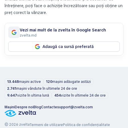
întreținere, poți face o achiziție încrezătoare sau poți obține un
preț corect la vânzare.
Vezi mai mult de la zvelta în Google Search
zvelta.md
Adaugă ca sursă preferată
13.448
mașini active
120
mașini adăugate astăzi
2.741
mașini vândute în ultimele 24 de ore
9.647
vizite în ultima lună
454
vizite în ultimele 24 de ore
Mașini
Despre noi
Blog
Contacte
support@zvelta.com
© 2026 zvelta
Termeni de utilizare
Politica de confidențialitate