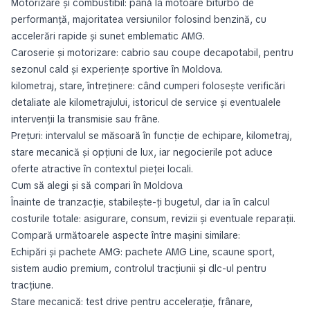
Motorizare și combustibil: până la motoare biturbo de
performanță, majoritatea versiunilor folosind benzină, cu
accelerări rapide și sunet emblematic AMG.
Caroserie și motorizare: cabrio sau coupe decapotabil, pentru
sezonul cald și experiențe sportive în Moldova.
kilometraj, stare, întreținere: când cumperi folosește verificări
detaliate ale kilometrajului, istoricul de service și eventualele
intervenții la transmisie sau frâne.
Prețuri: intervalul se măsoară în funcție de echipare, kilometraj,
stare mecanică și opțiuni de lux, iar negocierile pot aduce
oferte atractive în contextul pieței locali.
Cum să alegi și să compari în Moldova
Înainte de tranzacție, stabilește-ți bugetul, dar ia în calcul
costurile totale: asigurare, consum, revizii și eventuale reparații.
Compară următoarele aspecte între mașini similare:
Echipări și pachete AMG: pachete AMG Line, scaune sport,
sistem audio premium, controlul tracțiunii și dlc-ul pentru
tracțiune.
Stare mecanică: test drive pentru accelerație, frânare,