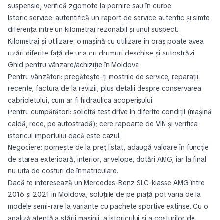
suspensie; verifică zgomote la pornire sau în curbe.
Istoric service: autentifică un raport de service autentic și simte
diferența între un kilometraj rezonabil și unul suspect.
Kilometraj și utilizare: o mașină cu utilizare în oraș poate avea
uzări diferite față de una cu drumuri deschise și autostrăzi.
Ghid pentru vânzare/achiziție în Moldova
Pentru vânzători: pregătește-ți mostrile de service, reparații
recente, factura de la revizii, plus detalii despre conservarea
cabrioletului, cum ar fi hidraulica acoperișului.
Pentru cumpărători: solicită test drive în diferite condiții (mașină
caldă, rece, pe autostradă); cere rapoarte de VIN și verifica
istoricul importului dacă este cazul.
Negociere: pornește de la preț listat, adaugă valoare în funcție
de starea exterioară, interior, anvelope, dotări AMG, iar la final
nu uita de costuri de înmatriculare.
Dacă te interesează un Mercedes-Benz SLC-klasse AMG între
2016 și 2021 în Moldova, soluțiile de pe piață pot varia de la
modele semi-rare la variante cu pachete sportive extinse. Cu o
analiză atentă a stării mașinii, a istoricului și a costurilor de