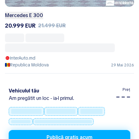
Mercedes E 300
20.999 EUR
21.499 EUR
InterAuto.md
Republica Moldova
29 Mai 2026
Preț
Vehiculul tău
– – –
Am pregătit un loc - ia-l primul.
Publică gratis acum