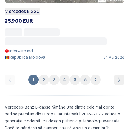
Mercedes E 220
25.900 EUR
InterAuto.md
Republica Moldova
24 Mai 2026
1
2
3
4
5
6
7
Mercedes-Benz E-klasse rămâne una dintre cele mai dorite
berline premium din Europa, iar intervalul 2016–2022 aduce o
generație modernă, cu design puternic și tehnologii avansate.
Dacă te gândești să cumperi sau să vinzi un exemplar în