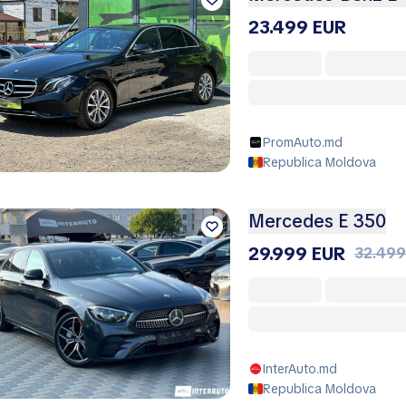
23.499 EUR
PromAuto.md
Republica Moldova
Mercedes E 350
29.999 EUR
32.499
InterAuto.md
Republica Moldova