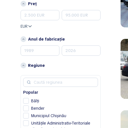
Peugeot
Preț
Porsche
Renault
Skoda
EUR
Toyota
Volkswagen
Anul de fabricație
Volvo
A
Acura
Regiune
Alfa Romeo
Aston Martin
Avatr
Popular
B
Bălţi
BAIC
Bender
Bentley
Municipiul Chișinău
Bestune
Unitățile Administrativ-Teritoriale
Buick