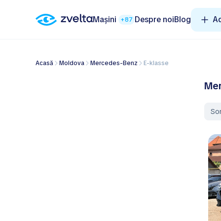
Mașini
Despre noi
Blog
A
+87
Acasă
Moldova
Mercedes-Benz
E-klasse
Mer
So