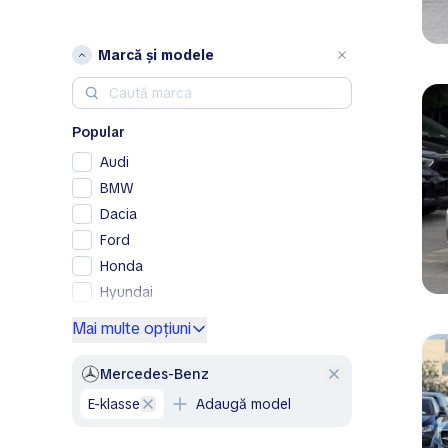
Marcă și modele
Popular
Audi
BMW
Dacia
Ford
Honda
Hyundai
Kia
Mai multe opțiuni
Lexus
Mercedes-Benz
Mercedes-Benz
Nissan
E-klasse
Adaugă model
Opel