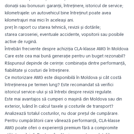
donații sau bonusuri: garanții, întreținere, istoricul de service;
kilometrajele: un autovehicul bine întreținut poate avea
kilometrajuri mai mici în aceleași ani.
preț în raport cu starea tehnică, revizii și dotările;
starea caroseriei, eventuale accidente, vopsitorii sau posibile
active de rugină.
Întrebări frecvente despre achiziția CLA-klasse AMG în Moldova
Care este cea mai bună generație pentru un buget rezonabil?
Răspunsul depinde de cerințe: combinația dintre performanță,
fiabilitate și costuri de întreținere.
Ce motorizare AMG este disponibilă în Moldova și cât costă
întreținerea pe termen lung? Este recomandat să verifici
istoricul service-ului și să întrebi despre revizii regulate.
Este mai avantajos să cumperi o mașină din Moldova sau din
exterior, luând în calcul taxele și costurile de transport?
Analizează totalul costurilor, nu doar prețul de cumpărare.
Pentru cumpărătorii care vânează performanță, CLA-klasse
AMG poate oferi o experiență premium fără a compromite