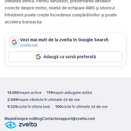
utilitatea zilnică. Pentru vânzători, prezentarea detaliilor
corecte despre motor, nivelul de echipare AMG și istoricul
întreținerii poate crește încrederea cumpărătorilor și poate
accelera tranzacția.
Vezi mai mult de la zvelta în Google Search
zvelta.md
Adaugă ca sursă preferată
14.032
mașini active
119
mașini adăugate astăzi
2.049
mașini vândute în ultimele 24 de ore
9.225
vizite în ultima lună
100
vizite în ultimele 24 de ore
Mașini
Despre noi
Blog
Contacte
support@zvelta.com