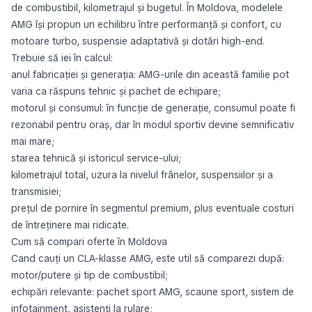
de combustibil, kilometrajul și bugetul. În Moldova, modelele
AMG își propun un echilibru între performanță și confort, cu
motoare turbo, suspensie adaptativă și dotări high-end.
Trebuie să iei în calcul:
anul fabricației și generația: AMG-urile din această familie pot
varia ca răspuns tehnic și pachet de echipare;
motorul și consumul: în funcție de generație, consumul poate fi
rezonabil pentru oraș, dar în modul sportiv devine semnificativ
mai mare;
starea tehnică și istoricul service-ului;
kilometrajul total, uzura la nivelul frânelor, suspensiilor și a
transmisiei;
prețul de pornire în segmentul premium, plus eventuale costuri
de întreținere mai ridicate.
Cum să compari oferte în Moldova
Cand cauți un CLA-klasse AMG, este util să comparezi după:
motor/putere și tip de combustibil;
echipări relevante: pachet sport AMG, scaune sport, sistem de
infotainment, asistenți la rulare;