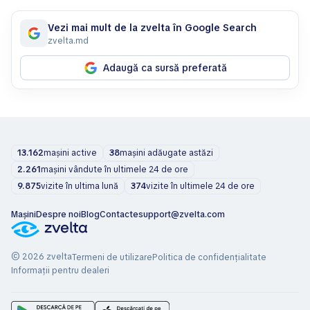
Vezi mai mult de la zvelta în Google Search
zvelta.md
Adaugă ca sursă preferată
13.162
mașini active
38
mașini adăugate astăzi
2.261
mașini vândute în ultimele 24 de ore
9.875
vizite în ultima lună
374
vizite în ultimele 24 de ore
Mașini
Despre noi
Blog
Contacte
support@zvelta.com
© 2026 zvelta
Termeni de utilizare
Politica de confidențialitate
Informații pentru dealeri