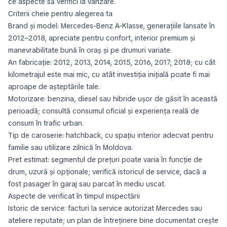
ce aspecte să verifici la vânzare.
Criterii cheie pentru alegerea ta
Brand și model: Mercedes-Benz A-Klasse, generațiile lansate în
2012–2018, apreciate pentru confort, interior premium și
manevrabilitate bună în oraș și pe drumuri variate.
An fabricație: 2012, 2013, 2014, 2015, 2016, 2017, 2018; cu cât
kilometrajul este mai mic, cu atât investiția inițială poate fi mai
aproape de așteptările tale.
Motorizare: benzina, diesel sau hibride ușor de găsit în această
perioadă; consultă consumul oficial și experiența reală de
consum în trafic urban.
Tip de caroserie: hatchback, cu spațiu interior adecvat pentru
familie sau utilizare zilnică în Moldova.
Pret estimat: segmentul de prețuri poate varia în funcție de
drum, uzură și opționale; verifică istoricul de service, dacă a
fost pasager în garaj sau parcat în mediu uscat.
Aspecte de verificat în timpul inspectării
Istoric de service: facturi la service autorizat Mercedes sau
ateliere reputate; un plan de întreținere bine documentat crește