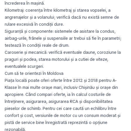
încrederea în mașină.
Kilometraj: coerența între kilometraj și starea vopselei, a
angrenajelor și a volanului; verifică dacă nu există semne de
rulare excesivă în condiții dure.
Siguranță și componente: sistemele de asistare la condus,
airbag-urile, frânele și suspensiile ar trebui să fie în parametri;
testează în condiții reale de drum.
Caroserie și mecanică: verifică eventuale daune, coroziune la
praguri și podea, starea motorului și a cutiei de viteze,
eventualele scurgeri.
Cum să te orientezi în Moldova
Piața locală poate oferi oferte între 2012 și 2018 pentru A-
Klasse în mai multe orașe mari, inclusiv Chișinău și orașe din
apropiere. Când compari oferte, ia în calcul costurile de
întreținere, asigurarea, asigurarea RCA și disponibilitatea
pieselor de schimb. Pentru cei care caută un echilibru între
confort și cost, versiunile de motor cu un consum moderat și
pistă de service bine înregistrată reprezintă o opțiune
rezonabilă.