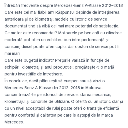
Întrebări frecvente despre Mercedes-Benz A-Klasse 2012–2018
Care este cel mai fiabil an? Răspunsul depinde de întreținerea
anterioară și de kilometraj; modele cu istoric de service
documentat tind să aibă cel mai mare potențial de satisfacție.
Ce motor este recomandat? Motoarele pe benzină cu cilindree
moderată pot oferi un echilibru bun între performanță și
consum; diesel poate oferi cuplu, dar costuri de service pot fi
mai mari.
Care este bugetul indicat? Prețurile variază în funcție de
echipări, kilometraj și anul producției; pregătește-ți o marjă
pentru investițiile de întreținere.
În concluzie, dacă plănuiești să cumperi sau să vinzi o
Mercedes-Benz A-Klasse din 2012–2018 în Moldova,
concentrează-te pe istoricul de service, starea mecanicii,
kilometrajul și condițiile de utilizare. O ofertă cu un istoric clar și
cu un nivel acceptabil de rulaj poate oferi o tranziție eficientă
pentru confortul și calitatea pe care le aștepți de la marca
Mercedes.