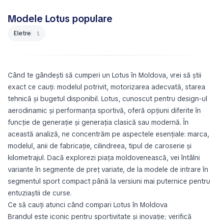
Modele Lotus populare
Eletre
1
Când te gândeşti să cumperi un Lotus în Moldova, vrei să știi
exact ce cauți: modelul potrivit, motorizarea adecvată, starea
tehnică și bugetul disponibil. Lotus, cunoscut pentru design-ul
aerodinamic și performanța sportivă, oferă opțiuni diferite în
funcție de generație și generația clasică sau modernă. În
această analiză, ne concentrăm pe aspectele esențiale: marca,
modelul, anii de fabricație, cilindreea, tipul de caroserie și
kilometrajul. Dacă explorezi piața moldovenească, vei întâlni
variante în segmente de preț variate, de la modele de intrare în
segmentul sport compact până la versiuni mai puternice pentru
entuziaștii de curse.
Ce să cauți atunci când compari Lotus în Moldova
Brandul este iconic pentru sportivitate și inovație; verifică