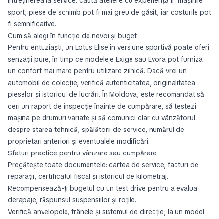
Întreținerea la service: caută ateliere cu experiență în mașinile
sport; piese de schimb pot fi mai greu de găsit, iar costurile pot
fi semnificative.
Cum să alegi în funcție de nevoi și buget
Pentru entuziaști, un Lotus Elise în versiune sportivă poate oferi
senzații pure, în timp ce modelele Exige sau Evora pot furniza
un confort mai mare pentru utilizare zilnică. Dacă vrei un
automobil de colecție, verifică autenticitatea, originalitatea
pieselor și istoricul de lucrări. În Moldova, este recomandat să
ceri un raport de inspecție înainte de cumpărare, să testezi
mașina pe drumuri variate și să comunici clar cu vânzătorul
despre starea tehnică, spălătorii de service, numărul de
proprietari anteriori și eventualele modificări.
Sfaturi practice pentru vânzare sau cumpărare
Pregătește toate documentele: cartea de service, facturi de
reparații, certificatul fiscal și istoricul de kilometraj.
Recompensează-ți bugetul cu un test drive pentru a evalua
derapaje, răspunsul suspensiilor și roțile.
Verifică anvelopele, frânele și sistemul de direcție; la un model