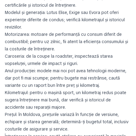
certificările și istoricul de întreținere.
Modelul și generația: Lotus Elise, Exige sau Evora pot oferi
experiențe diferite de condus; verifică kilometrajul și istoricul
reviziilor.
Motorizarea: motoare de performanță cu consum diferit de
combustibil; pentru uz zilnic, fii atent la eficiența consumului și
la costurile de întreținere.
Caroseria: de la coupe la roadster, inspectează starea
vopseluței, urmele de impact și riguri.
Anul producției: modele mai noi pot avea tehnologii moderne,
dar pot fi mai scumpe; pentru bugete mai restrânse, caută
variante cu un raport bun între preț și kilometraj.
Kilometrajul: pentru o mașină sport, un kilometraj redus poate
sugera întreținere mai bună, dar verifică și istoricul de
accidente sau reparații majore.
Prețul: în Moldova, prețurile variază în funcție de versiune,
echipare și starea generală; determină-ți bugetul total, inclusiv
costurile de asigurare și service.