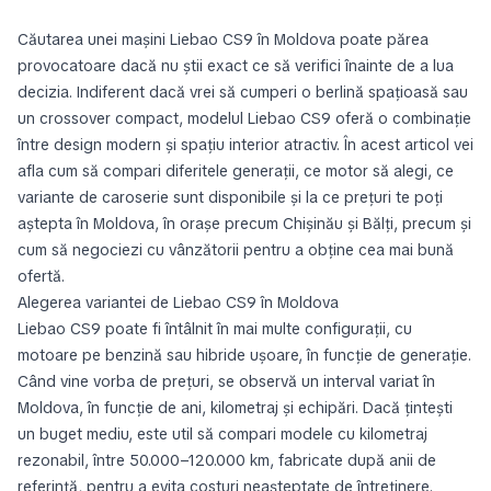
Căutarea unei mașini Liebao CS9 în Moldova poate părea
provocatoare dacă nu știi exact ce să verifici înainte de a lua
decizia. Indiferent dacă vrei să cumperi o berlină spațioasă sau
un crossover compact, modelul Liebao CS9 oferă o combinație
între design modern și spațiu interior atractiv. În acest articol vei
afla cum să compari diferitele generații, ce motor să alegi, ce
variante de caroserie sunt disponibile și la ce prețuri te poți
aștepta în Moldova, în orașe precum Chișinău și Bălți, precum și
cum să negociezi cu vânzătorii pentru a obține cea mai bună
ofertă.
Alegerea variantei de Liebao CS9 în Moldova
Liebao CS9 poate fi întâlnit în mai multe configurații, cu
motoare pe benzină sau hibride ușoare, în funcție de generație.
Când vine vorba de prețuri, se observă un interval variat în
Moldova, în funcție de ani, kilometraj și echipări. Dacă țintești
un buget mediu, este util să compari modele cu kilometraj
rezonabil, între 50.000–120.000 km, fabricate după anii de
referință, pentru a evita costuri neașteptate de întreținere.