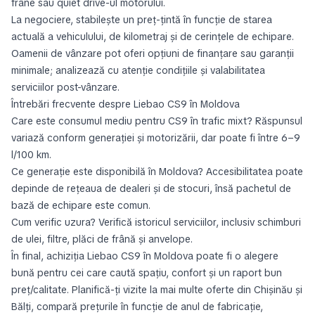
frâne sau quiet drive-ul motorului.
La negociere, stabilește un preț-țintă în funcție de starea
actuală a vehiculului, de kilometraj și de cerințele de echipare.
Oamenii de vânzare pot oferi opțiuni de finanțare sau garanții
minimale; analizează cu atenție condițiile și valabilitatea
serviciilor post-vânzare.
Întrebări frecvente despre Liebao CS9 în Moldova
Care este consumul mediu pentru CS9 în trafic mixt? Răspunsul
variază conform generației și motorizării, dar poate fi între 6–9
l/100 km.
Ce generație este disponibilă în Moldova? Accesibilitatea poate
depinde de rețeaua de dealeri și de stocuri, însă pachetul de
bază de echipare este comun.
Cum verific uzura? Verifică istoricul serviciilor, inclusiv schimburi
de ulei, filtre, plăci de frână și anvelope.
În final, achiziția Liebao CS9 în Moldova poate fi o alegere
bună pentru cei care caută spațiu, confort și un raport bun
preț/calitate. Planifică-ți vizite la mai multe oferte din Chișinău și
Bălți, compară prețurile în funcție de anul de fabricație,