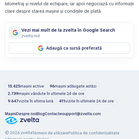
kilometraj și nivelul de echipare, iar apoi negociază cu informații
clare despre starea mașinii și condițiile de plată.
Vezi mai mult de la zvelta în Google Search
zvelta.md
Adaugă ca sursă preferată
13.425
mașini active
96
mașini adăugate astăzi
2.739
mașini vândute în ultimele 24 de ore
9.647
vizite în ultima lună
411
vizite în ultimele 24 de ore
Mașini
Despre noi
Blog
Contacte
support@zvelta.com
© 2026 zvelta
Termeni de utilizare
Politica de confidențialitate