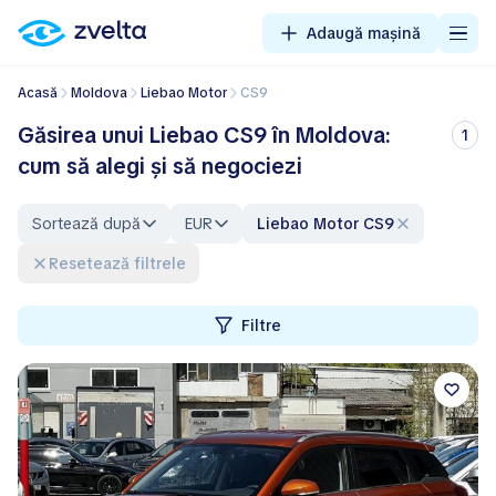
Adaugă mașină
Acasă
Moldova
Liebao Motor
CS9
Găsirea unui Liebao CS9 în Moldova:
1
cum să alegi și să negociezi
Sortează după
EUR
Liebao Motor CS9
Resetează filtrele
Filtre