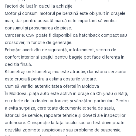
Factori de luat în calcul la achiziție
Motor și consum: motorul pe benzină este obișnuit în orașele
mari, dar pentru această marcă este important să verifici
consumul și prosumarea de piese.
Caroserie: CS9 poate fi disponibil ca hatchback compact sau
crossover, în funcție de generație.
Echipări: avertizări de siguranță, infotainment, scoruri de
confort interior și spațiul pentru bagaje pot face diferența în
decizia finală.
Kilometraj: un kilometraj mic este atractiv, dar istoria serviciilor
este crucială pentru a estima costurile viitoare.
Cum să verifici autenticitatea ofertei în Moldova
În Moldova, piața auto este activă în orașe ca Chișinău și Bălți,
cu oferte de la dealeri autorizați și vânzători particulari. Pentru
a evita surprize, cere toate documentele: seria de șasiu,
istoricul de service, rapoarte tehnice și dovezi ale inspecțiilor
anterioare. O inspecție la fața locului sau un test drive poate
dezvălui zgomote suspicioase sau probleme de suspensie,