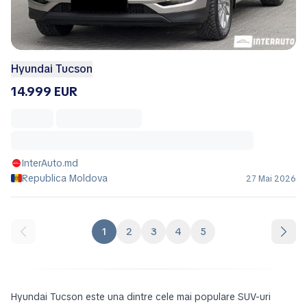
Hyundai Tucson
14.999 EUR
InterAuto.md
Republica Moldova
27 Mai 2026
1
2
3
4
5
Hyundai Tucson este una dintre cele mai populare SUV-uri