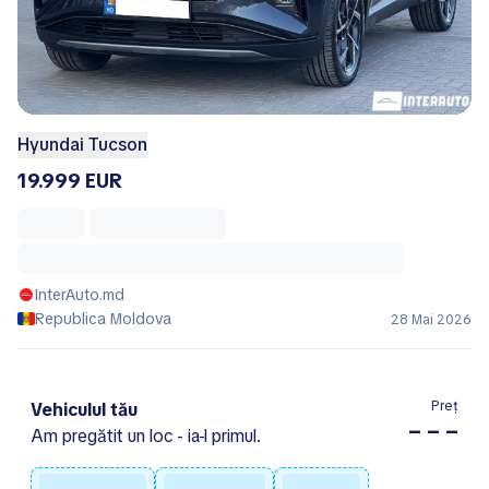
Hyundai Tucson
19.999 EUR
InterAuto.md
Republica Moldova
28 Mai 2026
Preț
Vehiculul tău
– – –
Am pregătit un loc - ia-l primul.