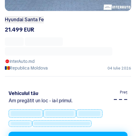
Hyundai Santa Fe
21.499 EUR
InterAuto.md
Republica Moldova
04 Iulie 2026
Preț
Vehiculul tău
– – –
Am pregătit un loc - ia-l primul.